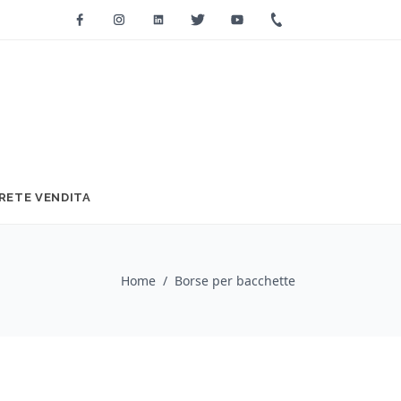
Facebook
Instagram
Linkedin
Twitter
Youtube
+39 0733 2271
RETE VENDITA
Home
/
Borse per bacchette