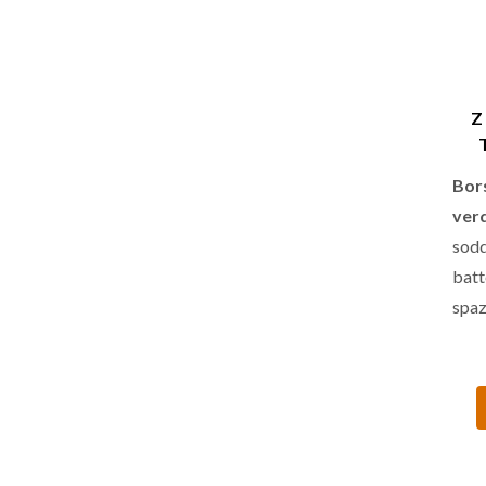
Z
Bor
ve
sod
batt
spa
batt
mini
bacc