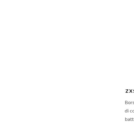
ZX
Bors
di c
batt