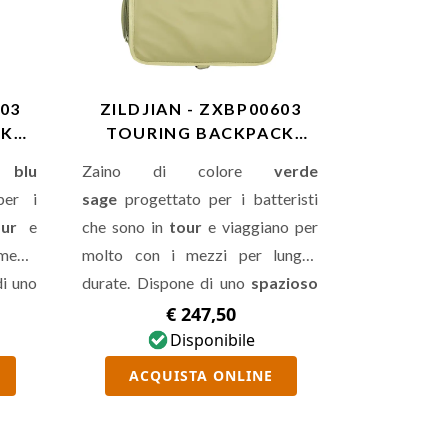
503
ZILDJIAN - ZXBP00603
CK
TOURING BACKPACK
SAGE
re
blu
Zaino di colore
verde
per i
sage
progettato per i batteristi
our
e
che sono in
tour
e viaggiano per
mezzi
molto con i mezzi per lunghe
di uno
durate. Dispone di uno
spazioso
ipale
scomparto principale
€ 247,50
rsa a
impermeabile
Disponibile
con una borsa a
 RFID
rete, di una tasca con
blocco RFID
ACQUISTA ONLINE
sibili
protegge le informazioni sensibili
atore
dagli scanner, di un
caricatore