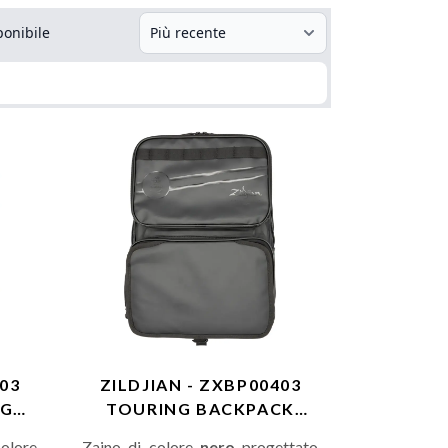
ponibile
503
ZILDJIAN - ZXBP00403
AG
TOURING BACKPACK
BLACK
olore
Zaino di colore
nero
progettato