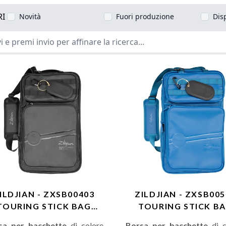
RI
Novità
Fuori produzione
Dis
ILDJIAN - ZXSB00403
ZILDJIAN - ZXSB00
TOURING STICK BAG
TOURING STICK B
BLACK
MIDNIGHT
sa per bacchette
di colore
Borsa per bacchette
di c