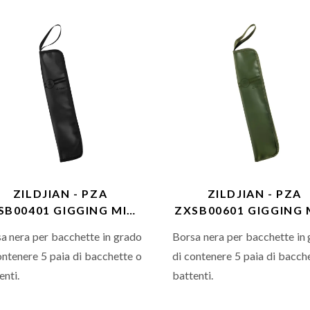
usb-c
alimentato ad
en
solare e
di una
Wet Bag.
ZILDJIAN - PZA
ZILDJIAN - PZA
SB00401 GIGGING MINI
ZXSB00601 GIGGING 
STICK BAG BLK
STICK BAG SGE
a nera per bacchette in grado
Borsa nera per bacchette in
ontenere 5 paia di bacchette o
di contenere 5 paia di bacch
enti.
battenti.