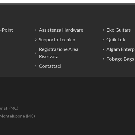
E-Point
Assistenza Hardware
Eko Guitars
Supporto Tecnico
Quik Lok
Registrazione Area
Algam Enterpr
Riservata
Tobago Bags
Contattaci
anati (MC)
10 Montelupone (MC)