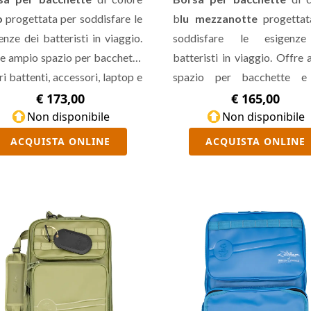
o
progettata per soddisfare le
b
lu mezzanotte
progettat
enze dei batteristi in viaggio.
soddisfare le esigenz
e ampio spazio per bacchette
batteristi in viaggio. Offre
tri battenti, accessori, laptop e
spazio per bacchette e 
mini borsa interna estraibile
battenti, accessori, laptop
€ 173,00
€ 165,00
bacchette.
Non disponibile
mini borsa interna estraibi
Non disponibile
bacchette.
ACQUISTA ONLINE
ACQUISTA ONLINE