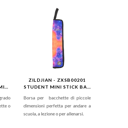
ergia
usb-c
alimentato ad
energia
solare e
di una
Wet Bag.
ZILDJIAN - ZXSB00201
MINI
STUDENT MINI STICK BAG
ORG/BST
 grado
Borsa per bacchette di piccole
ette o
dimensioni perfetta per andare a
scuola, a lezione o per allenarsi.