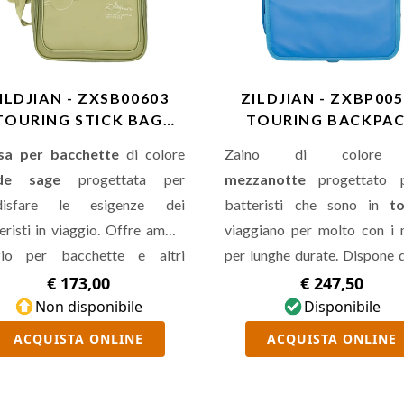
ILDJIAN - ZXSB00603
ZILDJIAN - ZXBP00
TOURING STICK BAG
TOURING BACKPA
SAGE
MIDNIGHT
sa per bacchette
di colore
Zaino di colo
rde sage
progettata per
mezzanotte
progettato 
disfare le esigenze dei
batteristi che sono in
t
eristi in viaggio. Offre ampio
viaggiano per molto con i 
zio per bacchette e altri
per lunghe durate. Dispone 
enti, accessori, laptop e una
spazioso scomparto princ
€ 173,00
€ 247,50
 borsa interna estraibile
Non disponibile
per
impermeabile
Disponibile
con una bo
hette.
rete, di una tasca con
blocco
ACQUISTA ONLINE
ACQUISTA ONLINE
protegge le informazioni sen
dagli scanner, di un
caric