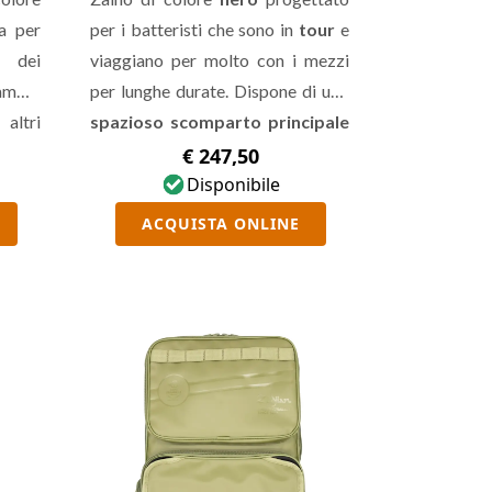
a per
per i batteristi che sono in
tour
e
e dei
viaggiano per molto con i mezzi
 ampio
per lunghe durate. Dispone di uno
altri
spazioso scomparto principale
 e una
impermeabile
con una borsa a
€ 247,50
le
per
rete, di una tasca con
Disponibile
blocco RFID
protegge le informazioni sensibili
ACQUISTA ONLINE
dagli scanner, di un
caricatore
usb-c
alimentato ad
energia
solare e
di una
Wet Bag.