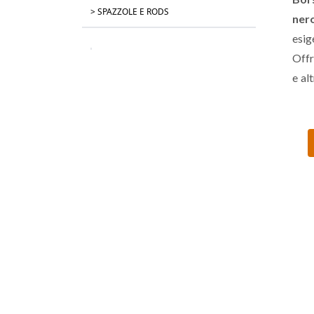
> SPAZZOLE E RODS
ner
esig
Offr
e al
una
per 