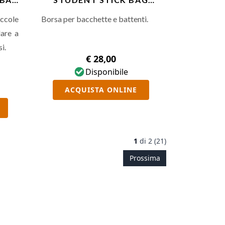
ORG/BST
ccole
Borsa per bacchette e battenti.
dare a
i.
€ 28,00
Disponibile
ACQUISTA ONLINE
1
di
2 (21)
Prossima