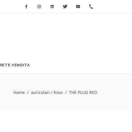
Facebook
Instagram
Linkedin
Twitter
Youtube
+39 0733 2271
RETE VENDITA
Home
/
auricolari / Koss
/
THE PLUG RED