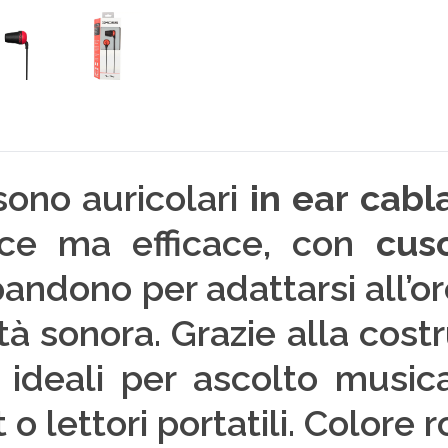
ono auricolari
in ear cabla
ice ma efficace, con
cus
andono per adattarsi all’or
à sonora. Grazie alla cost
o ideali per ascolto musi
 lettori portatili. Colore r