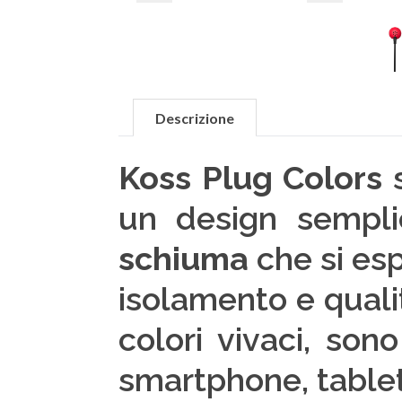
Descrizione
Koss Plug Colors
s
un design sempl
schiuma
che si esp
isolamento e qualit
colori vivaci, son
smartphone, tablet o