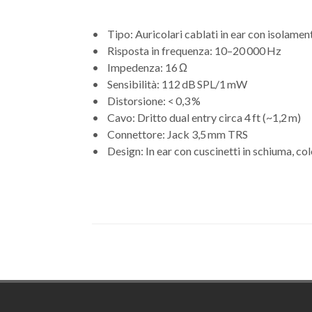
• Tipo: Auricolari cablati in ear con isolame
• Risposta in frequenza: 10–20 000 Hz
• Impedenza: 16 Ω
• Sensibilità: 112 dB SPL/1 mW
• Distorsione: < 0,3 %
• Cavo: Dritto dual entry circa 4 ft (~1,2 m)
• Connettore: Jack 3,5 mm TRS
• Design: In ear con cuscinetti in schiuma, co
Footer