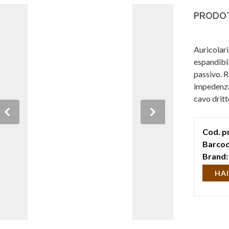
PRODOT
Auricolari
espandibi
passivo. 
impedenza
cavo dritt
Des
Previous
Next
Cod. p
Barcod
Brand:
HAI