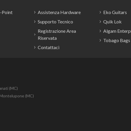
E-Point
Assistenza Hardware
Eko Guitars
Supporto Tecnico
Quik Lok
Registrazione Area
Algam Enterpr
Riservata
Tobago Bags
Contattaci
anati (MC)
10 Montelupone (MC)