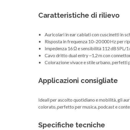
Caratteristiche di rilievo
• Auricolari in ear cablati con cuscinetti in s
• Risposta in frequenza 10–20 000 Hz per rip
• Impedenza 16 Ω e sensibilità 112 dB SPL/1 m
• Cavo dritto dual entry ~1,2 m con connetto
• Colorazione vivace e stile urbano, perfetti p
Applicazioni consigliate
Ideali per ascolto quotidiano e mobilità, gli a
colorato, perfetto per musica, podcast e conte
Specifiche tecniche