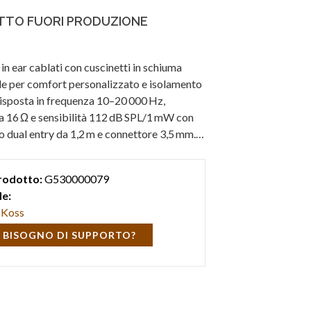
TO FUORI PRODUZIONE
 in ear cablati con cuscinetti in schiuma
le per comfort personalizzato e isolamento
Risposta in frequenza 10–20 000 Hz,
 16 Ω e sensibilità 112 dB SPL/1 mW con
o dual entry da 1,2 m e connettore 3,5 mm.
ign leggero colore Rosso.
rodotto:
G530000079
e:
Koss
 BISOGNO DI SUPPORTO?