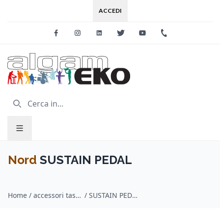
ACCEDI
Facebook
Instagram
Linkedin
Twitter
Youtube
+39 0733 227
Nord
SUSTAIN PEDAL
Home
/
accessori tastiere e pianoforti / Nord
/
SUSTAIN PEDAL