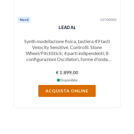
Nord
15700002
N
LEAD A1
Synth modellazione fisica, tastiera 49 tasti
Si
Velocity Sensitive, Controlli: Stone
Wheel/PitchStick; 4 parti indipendenti; 8
ge
configurazioni Oscillatori, forme d'onda
f
Analogiche e Digitali, Filtro Multimodo, LFO,
Mod Envelope, Effetti: Modulation-Delay-
€ 1.899,00
Reverb (x 4); 4 Audio Out, USB/MIDI.
Disponibile
ACQUISTA ONLINE