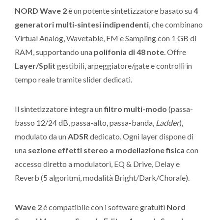
NORD Wave 2
è un potente sintetizzatore basato su
4
generatori multi-sintesi indipendenti
, che combinano
Virtual Analog, Wavetable, FM e Sampling con 1 GB di
RAM, supportando una
polifonia di 48 note
. Offre
Layer/Split
gestibili, arpeggiatore/gate e controlli in
tempo reale tramite slider dedicati.
Il sintetizzatore integra un
filtro multi-modo
(passa-
basso 12/24 dB, passa-alto, passa-banda,
Ladder
),
modulato da un
ADSR
dedicato. Ogni layer dispone di
una
sezione effetti stereo a modellazione fisica
con
accesso diretto a modulatori, EQ & Drive, Delay e
Reverb (5 algoritmi, modalità Bright/Dark/Chorale).
Wave 2
è compatibile con i software gratuiti
Nord