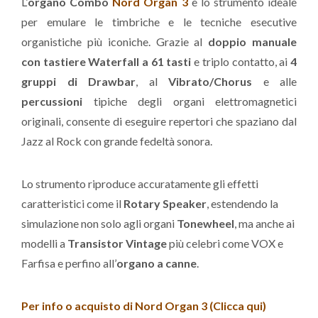
L’
organo Combo
Nord Organ
3
è lo strumento ideale
per emulare le timbriche e le tecniche esecutive
organistiche più iconiche. Grazie al
doppio manuale
con tastiere Waterfall a 61 tasti
e triplo contatto, ai
4
gruppi di Drawbar
, al
Vibrato/Chorus
e alle
percussioni
tipiche degli organi elettromagnetici
originali, consente di eseguire repertori che spaziano dal
Jazz al Rock con grande fedeltà sonora.
Lo strumento riproduce accuratamente gli effetti
caratteristici come il
Rotary Speaker
, estendendo la
simulazione non solo agli organi
Tonewheel
, ma anche ai
modelli a
Transistor Vintage
più celebri come VOX e
Farfisa e perfino all’
organo a canne
.
Per info o acquisto di Nord Organ 3 (Clicca qui)