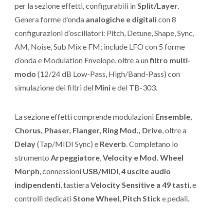
per la sezione effetti, configurabili in
Split/Layer
.
Genera forme d’onda
analogiche e digitali
con 8
configurazioni d’oscillatori: Pitch, Detune, Shape, Sync,
AM, Noise, Sub Mix e FM; include LFO con 5 forme
d’onda e Modulation Envelope, oltre a un
filtro multi-
modo
(12/24 dB Low-Pass, High/Band-Pass) con
simulazione dei filtri del
Mini
e del TB-303.
La sezione effetti comprende modulazioni
Ensemble,
Chorus, Phaser, Flanger, Ring Mod., Drive
, oltre a
Delay
(Tap/MIDI Sync) e
Reverb
. Completano lo
strumento
Arpeggiatore
,
Velocity e Mod. Wheel
Morph
, connessioni
USB/MIDI
,
4 uscite audio
indipendenti
, tastiera
Velocity Sensitive a 49 tasti
, e
controlli dedicati
Stone Wheel, Pitch Stick
e pedali.