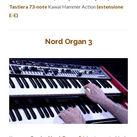
Tastiera 73-note
Kawai Hammer Action
(estensione
E-E)
Nord Organ 3