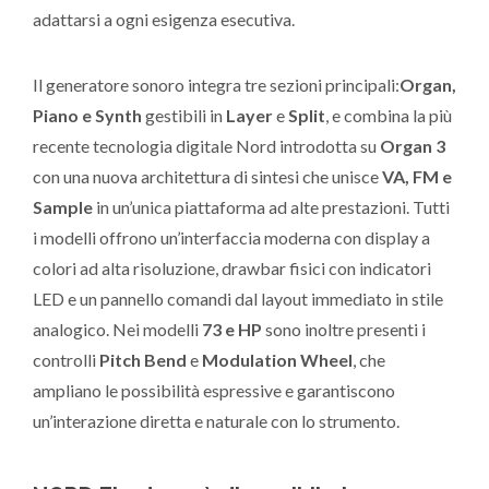
adattarsi a ogni esigenza esecutiva.
Il generatore sonoro integra tre sezioni principali:
Organ,
Piano e Synth
gestibili in
Layer
e
Split
, e combina la più
recente tecnologia digitale Nord introdotta su
Organ 3
con una nuova architettura di sintesi che unisce
VA, FM e
Sample
in un’unica piattaforma ad alte prestazioni. Tutti
i modelli offrono un’interfaccia moderna con display a
colori ad alta risoluzione, drawbar fisici con indicatori
LED e un pannello comandi dal layout immediato in stile
analogico. Nei modelli
73 e HP
sono inoltre presenti i
controlli
Pitch Bend
e
Modulation Wheel
, che
ampliano le possibilità espressive e garantiscono
un’interazione diretta e naturale con lo strumento.