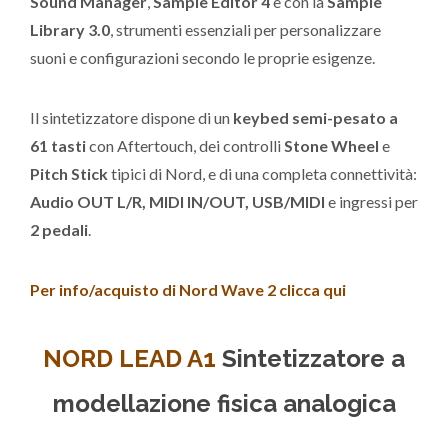
Sound Manager
,
Sample Editor 4
e con la
Sample
Library 3.0
, strumenti essenziali per personalizzare
suoni e configurazioni secondo le proprie esigenze.
Il sintetizzatore dispone di un
keybed semi-pesato a
61 tasti
con Aftertouch, dei controlli
Stone Wheel
e
Pitch Stick
tipici di Nord, e di una completa connettività:
Audio OUT L/R, MIDI IN/OUT, USB/MIDI
e ingressi per
2 pedali
.
Per info/acquisto di Nord Wave 2 clicca qui
NORD LEAD A1
Sintetizzatore a
modellazione fisica analogica