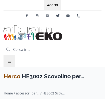
ACCEDI
Facebook
Instagram
Linkedin
Twitter
Youtube
+39 0733 227
Herco
HE3002 Scovolino per
clarinetto - Coated Wire
Home
/
accessori per fiati / Herco
/
HE3002 Scovolino per clarinetto - Coated Wire