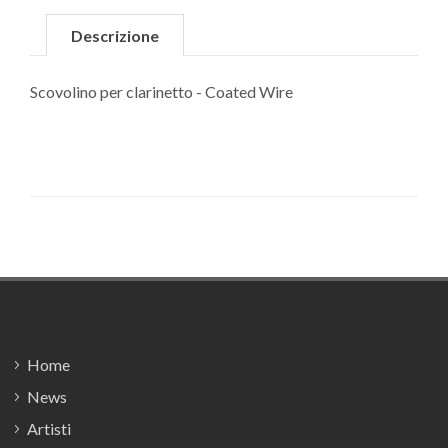
Descrizione
Scovolino per clarinetto - Coated Wire
Footer
Home
News
Artisti