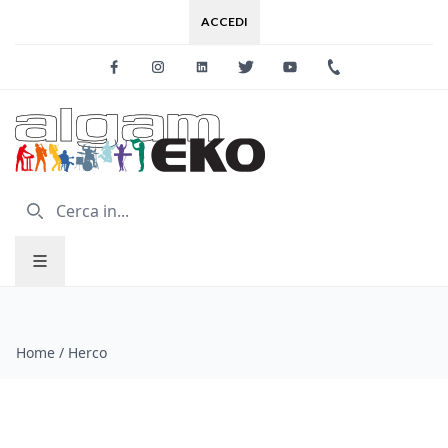
ACCEDI
Facebook
Instagram
Linkedin
Twitter
Youtube
+39 0733 227
Home
/
Herco