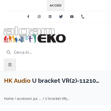
ACCEDI
Facebook
Instagram
Linkedin
Twitter
Youtube
+39 0733 227
HK Audio
U bracket VR(2)-11210
bianco/colore custom
Home
/
accessori pa system / HK Audio
/
U bracket VR(2)-11210 bianco/colore custom