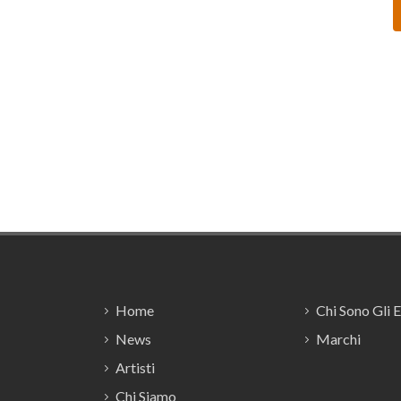
Footer
Home
Chi Sono Gli 
News
Marchi
Artisti
Chi Siamo