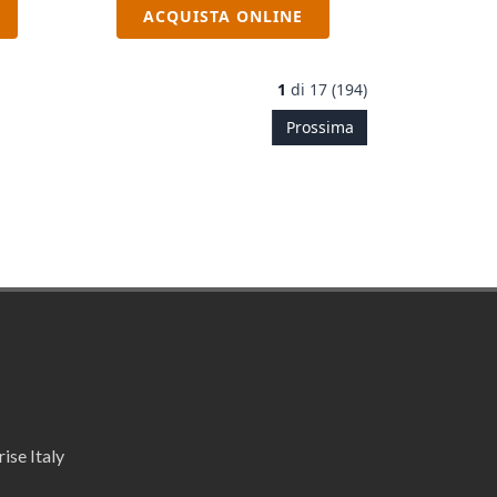
ACQUISTA ONLINE
1
di
17 (194)
Prossima
ise Italy