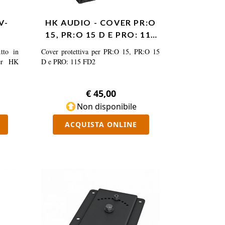
V-
HK AUDIO - COVER PR:O
15, PR:O 15 D E PRO: 115
FD2
tto in
Cover protettiva per PR:O 15, PR:O 15
ker HK
D e PRO: 115 FD2
€ 45,00
Non disponibile
ACQUISTA ONLINE