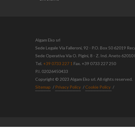
Algam Eko srl
Sede Legale Via Falleroni, 92 - P.O. Box 50 62019 Rec
Sede Operativa Via O. Pigini, 8 - Z. Ind. Aneto 620
Tel.
+39 0733 227 1
Fax. +39 0733 227 250
P.I. 02026450433
Copyright © 2023 Algam Eko srl. All rights reserved.
Sitemap
/
Privacy Policy
/
Cookie Policy
/