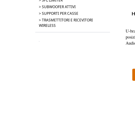
> SPL LIMITER
> SUBWOOFER ATTIVI
H
> SUPPORTI PER CASSE
> TRASMETTITORI E RICEVITORI
WIRELESS
U-br
posiz
Audi