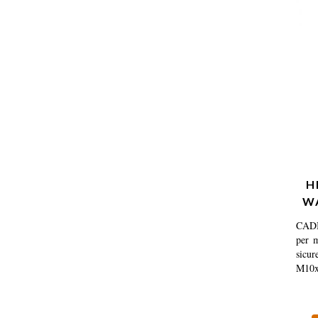
H
W
CADI
per m
sicur
M10x