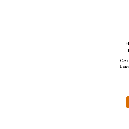
H
Cover
Line