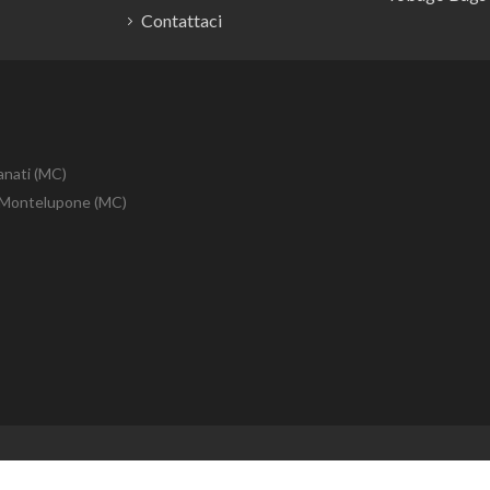
Contattaci
anati (MC)
10 Montelupone (MC)