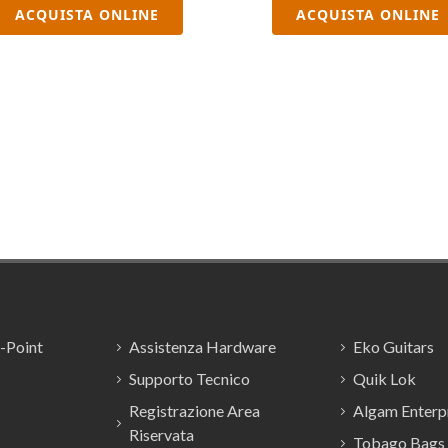
ACQUISTA ONLINE
ACQUISTA ONLINE
E-Point
Assistenza Hardware
Eko Guitars
Supporto Tecnico
Quik Lok
Registrazione Area
Algam Enterpr
Riservata
Tobago Bags