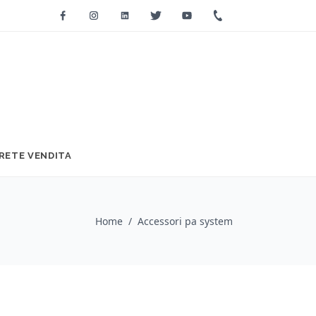
Facebook
Instagram
Linkedin
Twitter
Youtube
+39 0733 2271
RETE VENDITA
Home
/
Accessori pa system