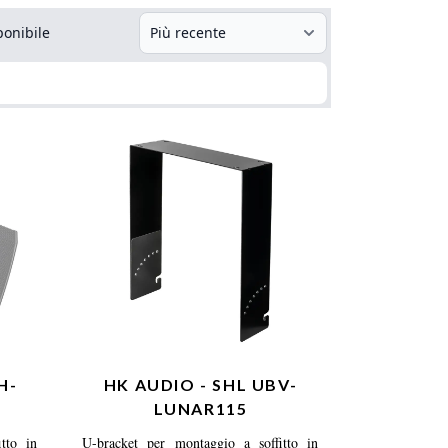
ponibile
H-
HK AUDIO - SHL UBV-
LUNAR115
tto in
U-bracket per montaggio a soffitto in