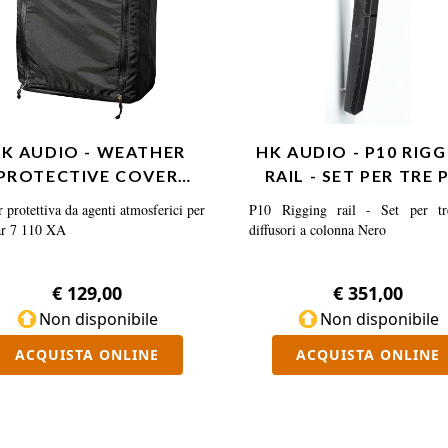
K AUDIO - WEATHER
HK AUDIO - P10 RIG
PROTECTIVE COVER
RAIL - SET PER TRE 
LINEAR 7 110 XA
DIFFUSOR…
 protettiva da agenti atmosferici per
P10 Rigging rail - Set per t
ar 7 110 XA
diffusori a colonna Nero
€ 129,00
€ 351,00
Non disponibile
Non disponibile
ACQUISTA ONLINE
ACQUISTA ONLINE