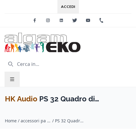
ACCEDI
Facebook
Instagram
Linkedin
Twitter
Youtube
+39 0733 227
HK Audio
PS 32 Quadro di
distribuzione elettrica
Home
/
accessori pa system / HK Audio
/
PS 32 Quadro di distribuzione elettrica