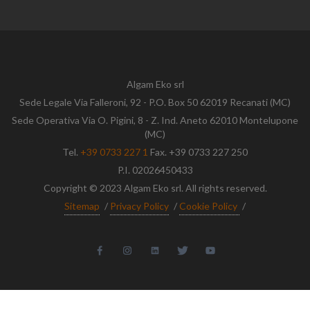
Algam Eko srl
Sede Legale Via Falleroni, 92 - P.O. Box 50 62019 Recanati (MC)
Sede Operativa Via O. Pigini, 8 - Z. Ind. Aneto 62010 Montelupone
(MC)
Tel.
+39 0733 227 1
Fax. +39 0733 227 250
P.I. 02026450433
Copyright © 2023 Algam Eko srl. All rights reserved.
Sitemap
/
Privacy Policy
/
Cookie Policy
/