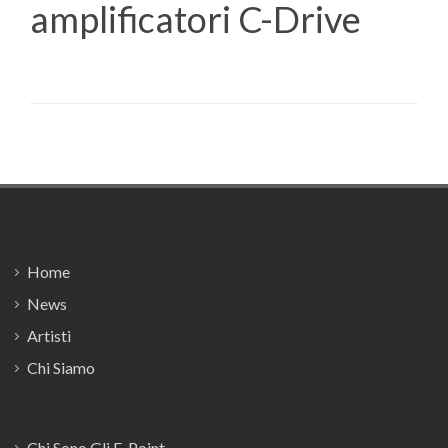
amplificatori C-Drive
Footer
Home
News
Artisti
Chi Siamo
Chi Sono Gli E-Point