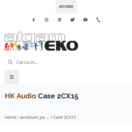
ACCEDI
Facebook
Instagram
Linkedin
Twitter
Youtube
+39 0733 227
HK Audio
Case 2CX15
Home
/
accessori pa system / HK Audio
/
Case 2CX15