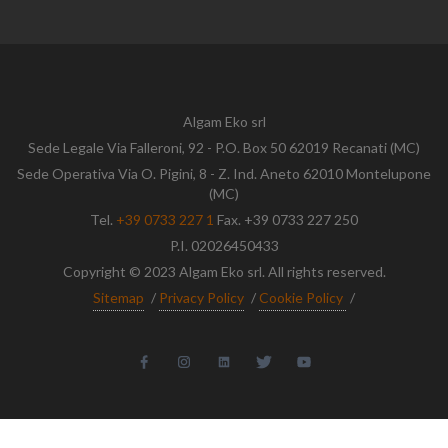
Algam Eko srl
Sede Legale Via Falleroni, 92 - P.O. Box 50 62019 Recanati (MC)
Sede Operativa Via O. Pigini, 8 - Z. Ind. Aneto 62010 Montelupone
(MC)
Tel.
+39 0733 227 1
Fax. +39 0733 227 250
P.I. 02026450433
Copyright © 2023 Algam Eko srl. All rights reserved.
Sitemap
/
Privacy Policy
/
Cookie Policy
/