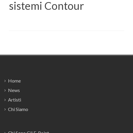
sistemi Contour
Footer
Home
News
Artisti
Chi Siamo
Chi Sono Gli E-Point