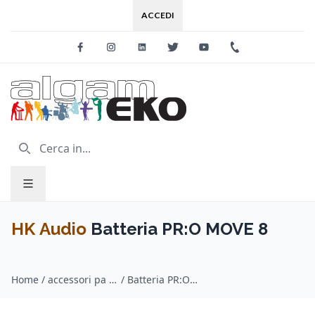
ACCEDI
Facebook
Instagram
Linkedin
Twitter
Youtube
+39 0733 227
HK Audio
Batteria PR:O MOVE 8
Home
/
accessori pa system / HK Audio
/
Batteria PR:O MOVE 8