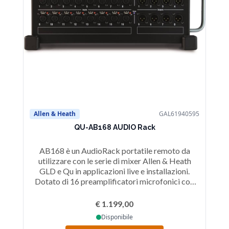
Allen & Heath
GAL61940595
Al
QU-AB168 AUDIO Rack
AB168 è un AudioRack portatile remoto da
Au
utilizzare con le serie di mixer Allen & Heath
co
GLD e Qu in applicazioni live e installazioni.
X
Dotato di 16 preamplificatori microfonici con
fi
indicatori di alimentazione Phantom e 8 uscite di
linea XLR, grazie al protocollo dSNAKE di
con
€ 1.199,00
proprietà Allen & Heath, l’AudioRack AB168 è
Disponibile
compatibile con i mixer della gamma Qu e GLD.