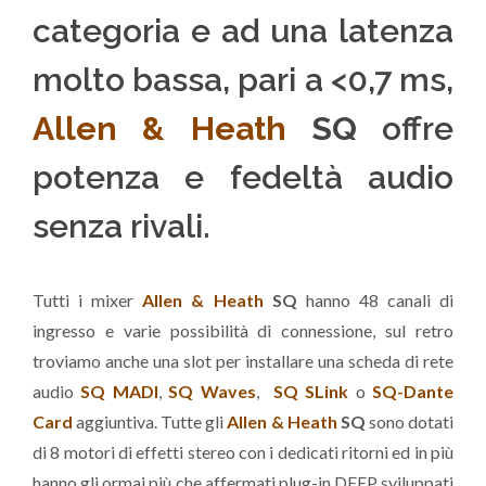
categoria e ad una latenza
molto bassa, pari a <0,7 ms,
Allen & Heath
SQ
offre
potenza e fedeltà audio
senza rivali.
Tutti i mixer
Allen & Heath
SQ
hanno 48 canali di
ingresso e varie possibilità di connessione, sul retro
troviamo anche una slot per installare una scheda di rete
audio
SQ MADI
,
SQ Waves
,
SQ SLink
o
SQ-Dante
Card
aggiuntiva. Tutte gli
Allen & Heath
SQ
sono dotati
di 8 motori di effetti stereo con i dedicati ritorni ed in più
hanno gli ormai più che affermati plug-in DEEP sviluppati