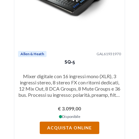
Allen & Heath
GAL61931970
Al
SQ-5
Mixer digitale con 16 ingressi mono (XLR), 3
ingressi stereo, 8 stereo FX con ritorni dedicati,
in
12 Mix Out, 8 DCA Groups, 8 Mute Groups e 36
14
bus. Processi su ingresso: polarità, preamp, filtro
bus
passa alte, insert, EQ grafico, compressore, gate,
pas
delay e channel direct out.
€ 3.099,00
Disponibile
ACQUISTA ONLINE