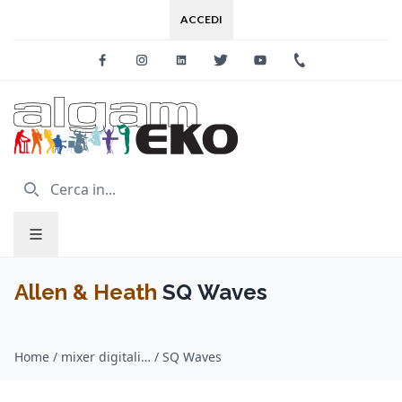
ACCEDI
Facebook
Instagram
Linkedin
Twitter
Youtube
+39 0733 227
Allen & Heath
SQ Waves
Home
/
mixer digitali / Allen & Heath
/
SQ Waves