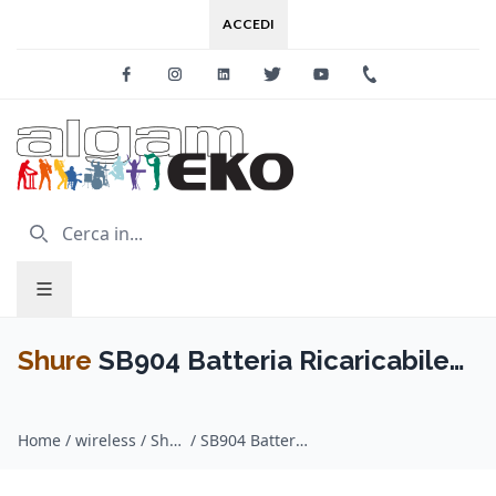
ACCEDI
Facebook
Instagram
Linkedin
Twitter
Youtube
+39 0733 227
Shure
SB904 Batteria Ricaricabile
GLX-D+
Home
/
wireless / Shure
/
SB904 Batteria Ricaricabile GLX-D+