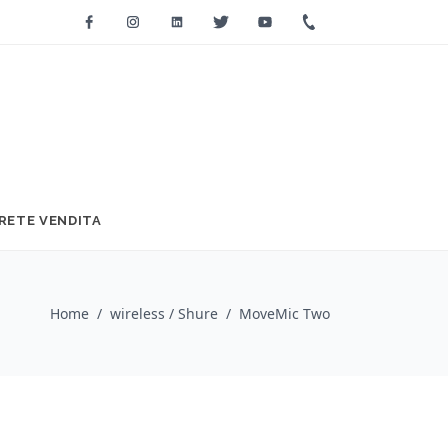
Facebook
Instagram
Linkedin
Twitter
Youtube
+39 0733 2271
RETE VENDITA
Home
/
wireless / Shure
/
MoveMic Two