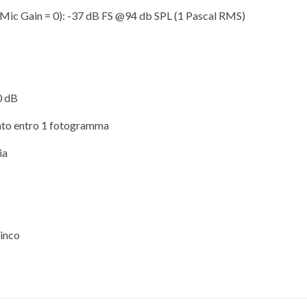
(Mic Gain = 0): -37 dB FS @94 db SPL (1 Pascal RMS)
0 dB
zato entro 1 fotogramma
ia
zinco