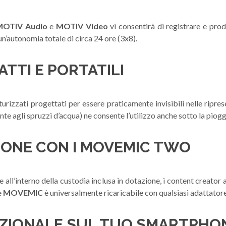
MOTIV Audio
e
MOTIV Video
vi consentirà di registrare e pro
 un’autonomia totale di circa 24 ore (3x8).
TTI E PORTATILI
urizzati progettati per essere praticamente invisibili nelle ripre
te agli spruzzi d’acqua) ne consente l’utilizzo anche sotto la piogg
ZIONE CON I MOVEMIC TWO
e all’interno della custodia inclusa in dotazione, i content creator a
e
MOVEMIC
è universalmente ricaricabile con qualsiasi adattator
EZIONALE SUL TUO SMARTPHO