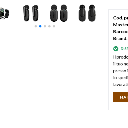
Cod. p
Master
Barcod
Brand:
Il prodo
il tuo 
presso i
lo sped
lavorat
HAI