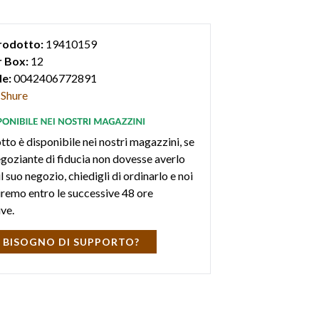
rodotto:
19410159
 Box:
12
e:
0042406772891
Shure
tto è disponibile nei nostri magazzini, se
negoziante di fiducia non dovesse averlo
l suo negozio, chiedigli di ordinarlo e noi
iremo entro le successive 48 ore
ive.
 BISOGNO DI SUPPORTO?