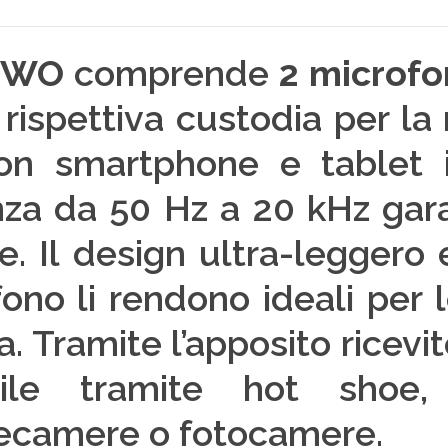
TWO
comprende
2 microfon
 rispettiva custodia per la 
 con smartphone e tablet
nza da 50 Hz a 20 kHz gar
. Il design ultra-leggero e
o li rendono ideali per le
. Tramite l’apposito ricevi
abile tramite hot shoe, 
lecamere o fotocamere.