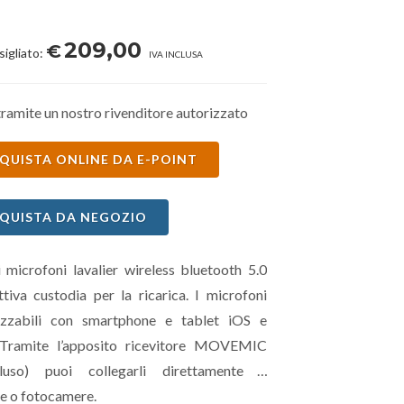
209,00
€
sigliato:
IVA INCLUSA
ramite un nostro rivenditore autorizzato
QUISTA ONLINE DA E-POINT
QUISTA DA NEGOZIO
 microfoni lavalier wireless bluetooth 5.0
ttiva custodia per la ricarica. I microfoni
lizzabili con smartphone e tablet iOS e
 Tramite l’apposito ricevitore MOVEMIC
luso) puoi collegarli direttamente a
e o fotocamere.