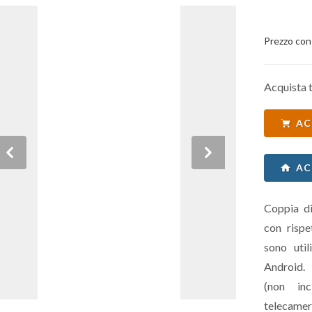
Prezzo con
Acquista t
AC
Previous
Next
AC
Coppia di
con rispe
sono uti
Android.
(non inc
telecamer