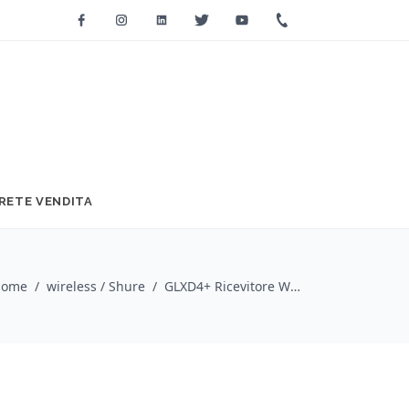
Facebook
Instagram
Linkedin
Twitter
Youtube
+39 0733 2271
RETE VENDITA
Home
/
wireless / Shure
/
GLXD4+ Ricevitore Wireless