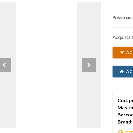
Prezzo con
Acquista t
AC
Previous
Next
AC
Cod. p
Master
Barcod
Brand: