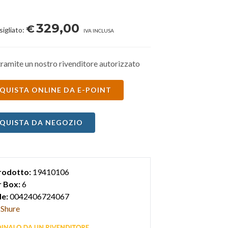
329,00
€
sigliato:
IVA INCLUSA
ramite un nostro rivenditore autorizzato
QUISTA ONLINE DA E-POINT
QUISTA DA NEGOZIO
rodotto:
19410106
 Box:
6
e:
0042406724067
Shure