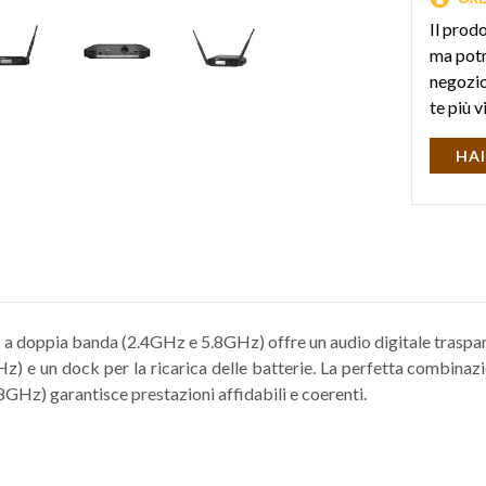
Il prod
ma potr
negozio 
te più v
HAI
+
a doppia banda (2.4GHz e 5.8GHz) offre un audio digitale traspar
) e un dock per la ricarica delle batterie. La perfetta combinaz
GHz) garantisce prestazioni affidabili e coerenti.