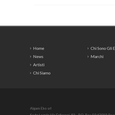
Footer
Home
Chi Sono Gli 
News
Marchi
Artisti
Chi Siamo
Algam Eko srl
Sede Legale Via Falleroni, 92 - P.O. Box 50 62019 Rec