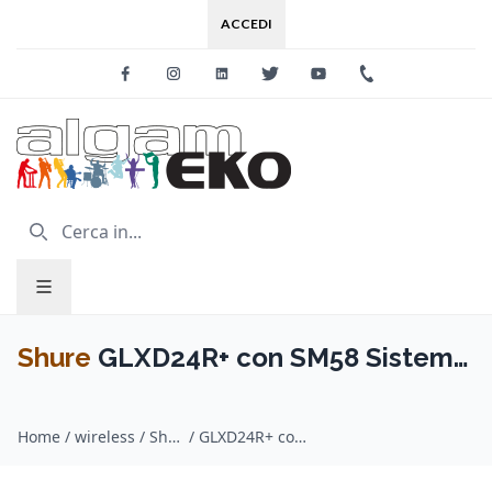
ACCEDI
Facebook
Instagram
Linkedin
Twitter
Youtube
+39 0733 227
Shure
GLXD24R+ con SM58 Sistema
Wireless
Home
/
wireless / Shure
/
GLXD24R+ con SM58 Sistema Wireless