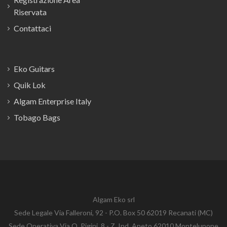
Riservata
Contattaci
Eko Guitars
Quik Lok
Algam Enterprise Italy
Tobago Bags
Algam Eko srl
Sede Legale Via Falleroni, 92 - P.O. Box 50 62019 Recanati (MC)
Sede Operativa Via O. Pigini, 8 - Z. Ind. Aneto 62010 Montelupone