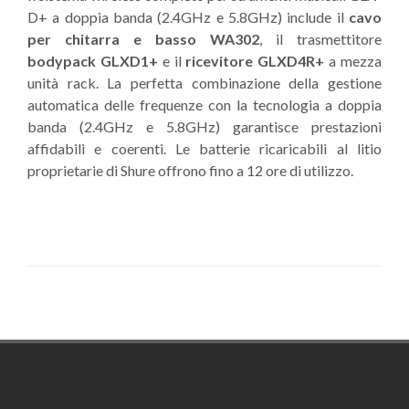
D+ a doppia banda (2.4GHz e 5.8GHz) include il
cavo
per chitarra e basso WA302
, il trasmettitore
bodypack GLXD1+
e il
ricevitore GLXD4R+
a mezza
unità rack. La perfetta combinazione della gestione
automatica delle frequenze con la tecnologia a doppia
banda (2.4GHz e 5.8GHz) garantisce prestazioni
affidabili e coerenti. Le batterie ricaricabili al litio
proprietarie di Shure offrono fino a 12 ore di utilizzo.
Footer