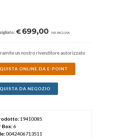
699,00
€
sigliato:
IVA INCLUSA
ramite un nostro rivenditore autorizzato
QUISTA ONLINE DA E-POINT
QUISTA DA NEGOZIO
rodotto:
19410085
 Box:
6
e:
0042406713511