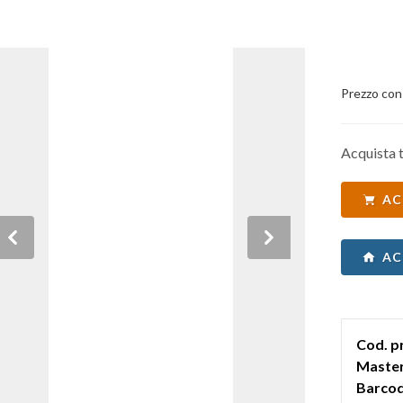
Prezzo con
Acquista t
AC
Previous
Next
AC
Cod. p
Master
Barcod