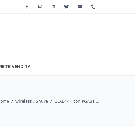
Facebook
Instagram
Linkedin
Twitter
Youtube
+39 0733 2271
RETE VENDITA
Home
/
wireless / Shure
/
GLXD14+ con PGA31 Sistema Wireless Archetto