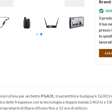
Brand:
Il prodo
il tuo 
presso i
lo sped
lavorat
HAI
 microfono per archetto
PGA31,
trasmettitore bodypack GLXD1+ 
ca delle frequenze con la tecnologia a doppia banda 2.4GHz e 5.8
 proprietarie di Shure offrono fino a 12 ore di utilizzo.