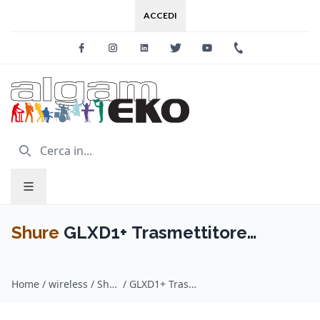
ACCEDI
Facebook
Instagram
Linkedin
Twitter
Youtube
+39 0733 227
Shure
GLXD1+ Trasmettitore
Bodypack
Home
/
wireless / Shure
/
GLXD1+ Trasmettitore Bodypack