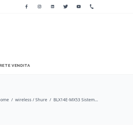
Facebook
Instagram
Linkedin
Twitter
Youtube
+39 0733 2271
RETE VENDITA
Home
/
wireless / Shure
/
BLX14E-MX53 Sistema wireless BLX4E, BLX1, MX153T-O-TQG. (M17)