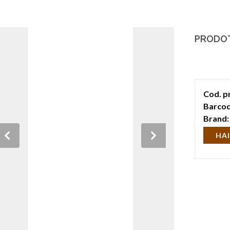
PRODOT
Cod. p
Barcod
Brand:
HAI
Previous
Next