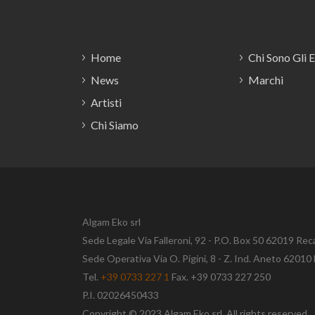
Footer
Home
Chi Sono Gli 
News
Marchi
Artisti
Chi Siamo
Algam Eko srl
Sede Legale Via Falleroni, 92 - P.O. Box 50 62019 Rec
Sede Operativa Via O. Pigini, 8 - Z. Ind. Aneto 620
Tel.
+39 0733 227 1
Fax. +39 0733 227 250
P.I. 02026450433
Copyright © 2023 Algam Eko srl. All rights reserved.