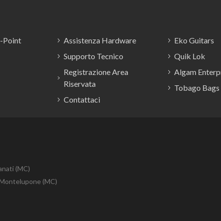
E-Point
Assistenza Hardware
Eko Guitars
Supporto Tecnico
Quik Lok
Registrazione Area
Algam Enterpr
Riservata
Tobago Bags
Contattaci
anati (MC)
10 Montelupone (MC)