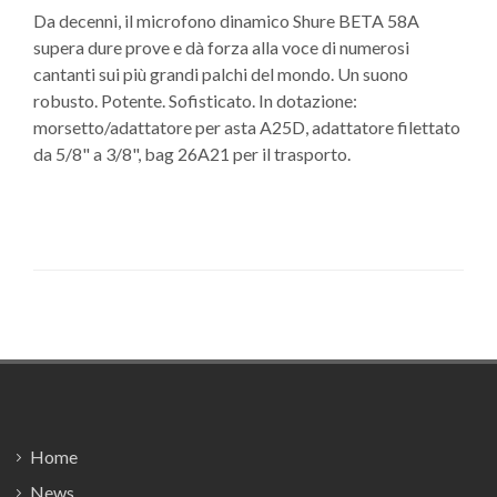
Da decenni, il microfono dinamico Shure BETA 58A
supera dure prove e dà forza alla voce di numerosi
cantanti sui più grandi palchi del mondo. Un suono
robusto. Potente. Sofisticato. In dotazione:
morsetto/adattatore per asta A25D, adattatore filettato
da 5/8" a 3/8", bag 26A21 per il trasporto.
Footer
Home
News