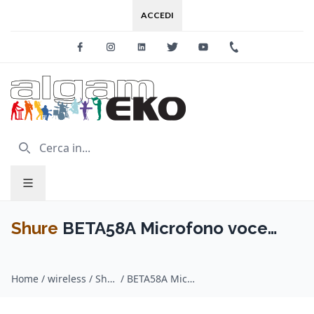
ACCEDI
Facebook
Instagram
Linkedin
Twitter
Youtube
+39 0733 227
Shure
BETA58A Microfono voce
dinamico supercardioide
Home
/
wireless / Shure
/
BETA58A Microfono voce dinamico supercardioide