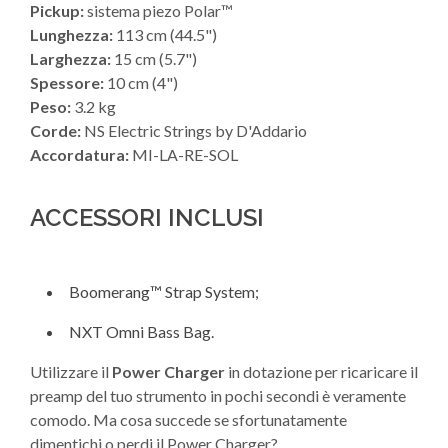
Pickup:
sistema piezo Polar™
Lunghezza:
113 cm (44.5")
Larghezza:
15 cm (5.7")
Spessore:
10 cm (4")
Peso:
3.2 kg
Corde:
NS Electric Strings by D'Addario
Accordatura:
MI-LA-RE-SOL
ACCESSORI INCLUSI
Boomerang™ Strap System
;
NXT Omni Bass Bag
.
Utilizzare il
Power Charger
in dotazione per ricaricare il
preamp del tuo strumento in pochi secondi è veramente
comodo. Ma cosa succede se sfortunatamente
dimentichi o perdi il Power Charger?