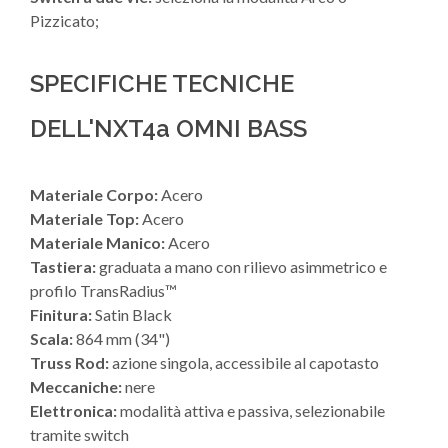
Pizzicato;
SPECIFICHE TECNICHE
DELL'NXT4a OMNI BASS
Materiale Corpo:
Acero
Materiale Top:
Acero
Materiale Manico:
Acero
Tastiera:
graduata a mano con rilievo asimmetrico e
profilo TransRadius™
Finitura:
Satin Black
Scala:
864 mm (34")
Truss Rod:
azione singola, accessibile al capotasto
Meccaniche:
nere
Elettronica:
modalità attiva e passiva, selezionabile
tramite switch