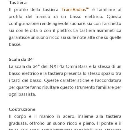
Tastiera
Il profilo della tastiera
TransRadius™
è familiare al
profilo del manico di un basso elettrico. Questa
configurazione rende agevole suonare sia con l'archetto
sia con le dita o con il plettro. La tastiera asimmetrica
garantisce un suono ricco sia sulle note alte che su quelle
basse.
Scala da 34"
La scala da 34" dell'NXT4a Omni Bass è la stessa di un
basso elettrico e la tastiera presenta lo stesso spazio tra
i tasti del basso. Queste caratteristiche e l'accordatura
per quarte fanno risultare questo strumento familiare per
ogni bassista.
Costruzione
Il corpo e il manico in acero, insieme alla tastiera
graduata, offrono un suono ricco e pieno. Il ponte e il
truss rod sono completamente regolabili per ottenere