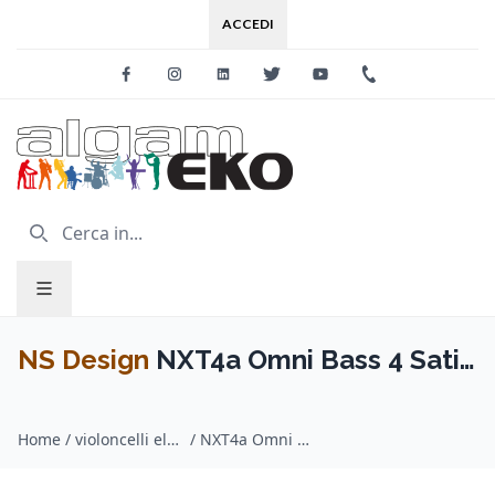
ACCEDI
Facebook
Instagram
Linkedin
Twitter
Youtube
+39 0733 227
NS Design
NXT4a Omni Bass 4 Satin
Black
Home
/
violoncelli elettrici / NS Design
/
NXT4a Omni Bass 4 Satin Black