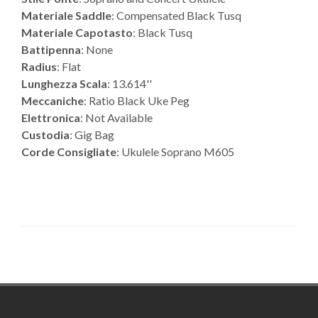
Materiale Saddle
: Compensated Black Tusq
Materiale Capotasto
: Black Tusq
Battipenna
: None
Radius
: Flat
Lunghezza Scala
: 13.614''
Meccaniche
: Ratio Black Uke Peg
Elettronica
: Not Available
Custodia
: Gig Bag
Corde Consigliate
: Ukulele Soprano M605
Footer