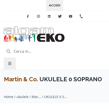
ACCEDI
Facebook
Instagram
Linkedin
Twitter
Youtube
+39 0733 227
Martin & Co.
UKULELE 0 SOPRANO
Home
/
ukulele / Martin & Co.
/
UKULELE 0 SOPRANO