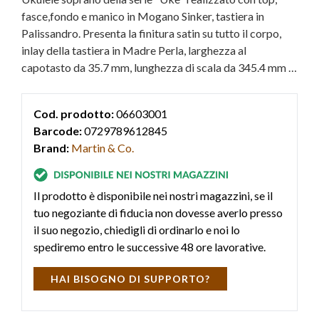
fasce,fondo e manico in Mogano Sinker, tastiera in
Palissandro. Presenta la finitura satin su tutto il corpo,
inlay della tastiera in Madre Perla, larghezza al
capotasto da 35.7 mm, lunghezza di scala da 345.4 mm e
catene in Abete. Dal 1915 gli ukulele più amati al mondo.
Cod. prodotto:
06603001
Barcode:
0729789612845
Brand:
Martin & Co.
Il prodotto è disponibile nei nostri magazzini, se il
tuo negoziante di fiducia non dovesse averlo presso
il suo negozio, chiedigli di ordinarlo e noi lo
spediremo entro le successive 48 ore lavorative.
HAI BISOGNO DI SUPPORTO?