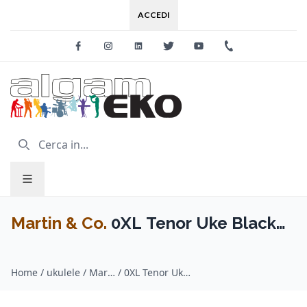
ACCEDI
Facebook
Instagram
Linkedin
Twitter
Youtube
+39 0733 227
Martin & Co.
0XL Tenor Uke Black
Left
Home
/
ukulele / Martin & Co.
/
0XL Tenor Uke Black Left