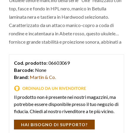
Ukulele tenore mancino della serie "Uke" realizzato con
top, fasce e fondo in HPL nero, manico in Betulla
laminata nera e tastiera in Hardwood selezionato.
Caratterizzato da un attaco manico-copro a coda di
rondine e incatentaura in Abete rosso, questo ukulele
fornisce grande stabilità e proiezione sonora, abbinati a
un look accattivante. Fornito di custodia morbida e ad un
prezzo contenuto, lo 0XL Tenor Uke Black è la soluzione
Cod. prodotto:
06603069
ideale per gli amanti dello strumen
Barcode:
None
Brand:
Martin & Co.
Il prodotto non è presente nei nostri magazzini, ma
potrebbe essere disponibile presso il tuo negozio di
fiducia. Chiedi al nostro rivenditore a te più vicino.
HAI BISOGNO DI SUPPORTO?