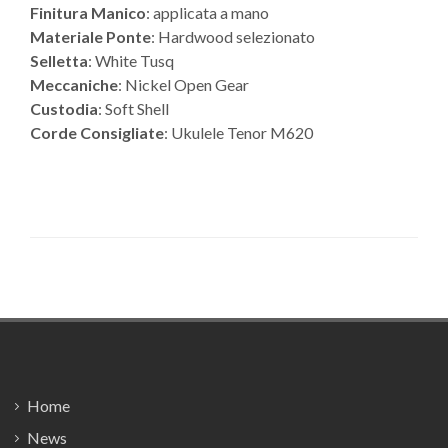
Finitura Manico
: applicata a mano
Materiale Ponte
: Hardwood selezionato
Selletta
: White Tusq
Meccaniche
: Nickel Open Gear
Custodia
: Soft Shell
Corde Consigliate
: Ukulele Tenor M620
Footer
Home
News