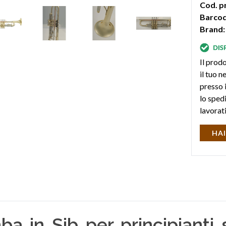
Cod. p
Barcod
Brand:
Il prodo
il tuo 
presso i
lo sped
lavorat
HAI
a in Sib per principianti