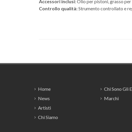
Accessori inclusi:
Olio per pistoni, grasso per
Controllo qualità:
Strumento controllato e re
Footer
Home
Chi Sono Gli 
News
Marchi
Artisti
Chi Siamo