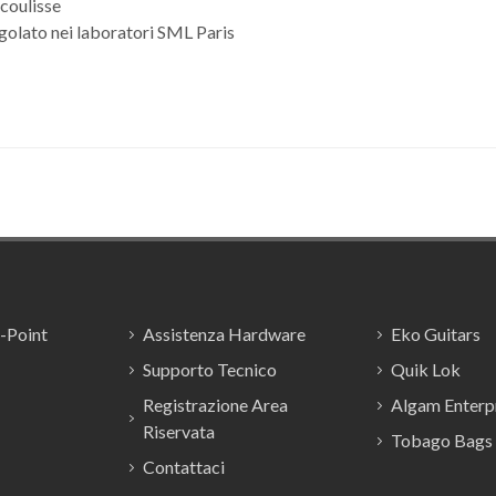
 coulisse
golato nei laboratori SML Paris
E-Point
Assistenza Hardware
Eko Guitars
Supporto Tecnico
Quik Lok
Registrazione Area
Algam Enterpr
Riservata
Tobago Bags
Contattaci