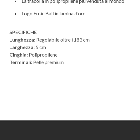
La tracolla in polipropilene più venduta al mondo
Logo Ernie Ball in lamina d'oro
SPECIFICHE
Lunghezza:
Regolabile oltre i 183 cm
Larghezza:
5 cm
Cinghia:
Polipropilene
Terminali:
Pelle premium
Footer