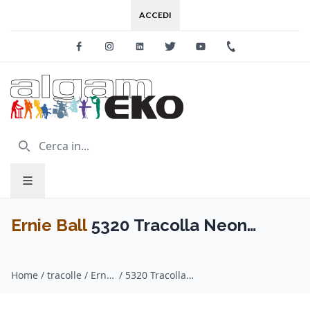
ACCEDI
Facebook
Instagram
Linkedin
Twitter
Youtube
+39 0733 227
Ernie Ball
5320 Tracolla Neon
Green Premium Strap 2021
Home
/
tracolle / Ernie Ball
/
5320 Tracolla Neon Green Premium Strap 2021