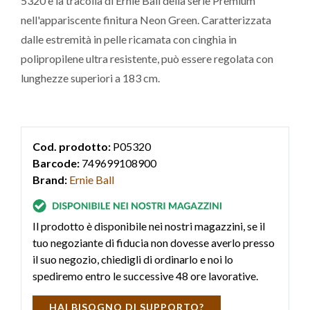
5320 è la tracolla di Ernie Ball della serie Premium
nell'appariscente finitura Neon Green. Caratterizzata
dalle estremità in pelle ricamata con cinghia in
polipropilene ultra resistente, può essere regolata con
lunghezze superiori a 183 cm.
Cod. prodotto:
P05320
Barcode:
749699108900
Brand:
Ernie Ball
Il prodotto è disponibile nei nostri magazzini, se il
tuo negoziante di fiducia non dovesse averlo presso
il suo negozio, chiedigli di ordinarlo e noi lo
spediremo entro le successive 48 ore lavorative.
HAI BISOGNO DI SUPPORTO?