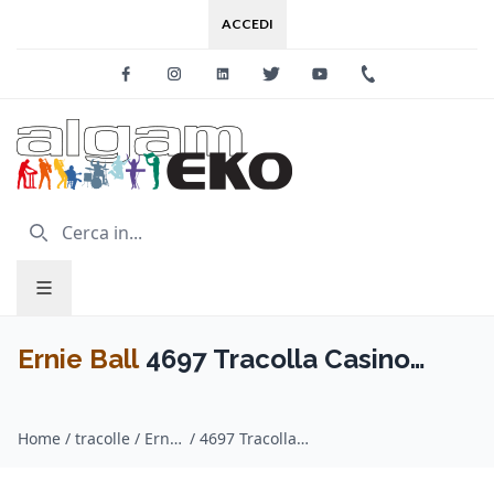
ACCEDI
Facebook
Instagram
Linkedin
Twitter
Youtube
+39 0733 227
Ernie Ball
4697 Tracolla Casino
Couture Jacquard 2021
Home
/
tracolle / Ernie Ball
/
4697 Tracolla Casino Couture Jacquard 2021