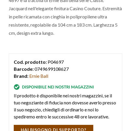
4697 è la tracolla di Ernie Ball della serie Classic
Jacquard nell'elegante finitura Casino Couture. Estremità
in pelle ricamata con cinghia in polipropilene ultra
resistente, regolabile da 104 cm a 183 cm. Larghezza 5
cm, design extra lungo.
Cod. prodotto:
P04697
Barcode:
0749699108627
Brand:
Ernie Ball
Il prodotto è disponibile nei nostri magazzini, se il
tuo negoziante di fiducia non dovesse averlo presso
il suo negozio, chiedigli di ordinarlo e noi lo
spediremo entro le successive 48 ore lavorative.
HAI BISOGNO DI SUPPORTO?