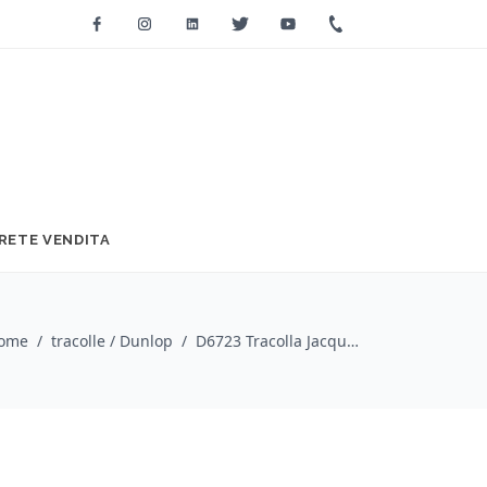
Facebook
Instagram
Linkedin
Twitter
Youtube
+39 0733 2271
RETE VENDITA
ome
/
tracolle / Dunlop
/
D6723 Tracolla Jacquard Tyger Eye