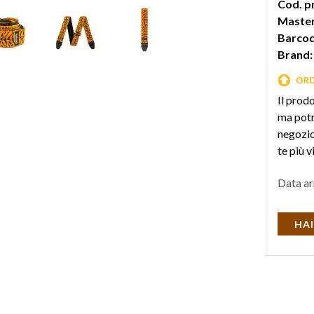
Cod. p
Master
Barcod
Brand:
Il prod
ma potr
negozio 
te più v
Data ar
HAI