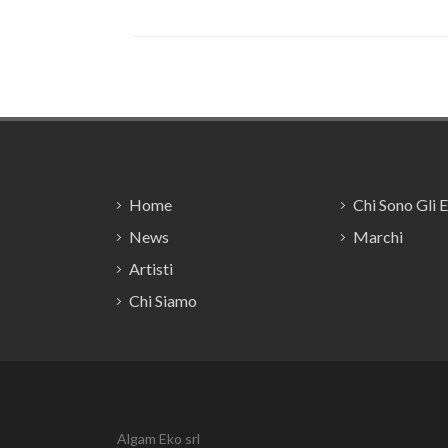
Footer
Home
Chi Sono Gli 
News
Marchi
Artisti
Chi Siamo
Algam Eko srl