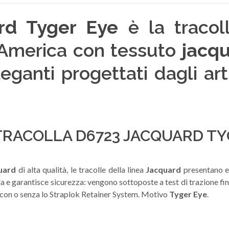
rd Tyger Eye
è la tracol
d America con tessuto
jacq
eganti progettati dagli art
TRACOLLA D6723 JACQUARD TY
uard
di alta qualità, le tracolle della linea
Jacquard
presentano el
 e garantisce sicurezza: vengono sottoposte a test di trazione fino 
ti con o senza lo Straplok Retainer System. Motivo
Tyger Eye
.