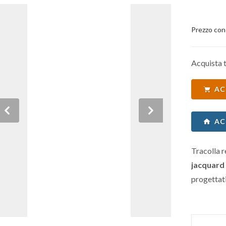
Prezzo con
Acquista t
AC
Previous
Next
AC
Tracolla 
jacquard
progettati