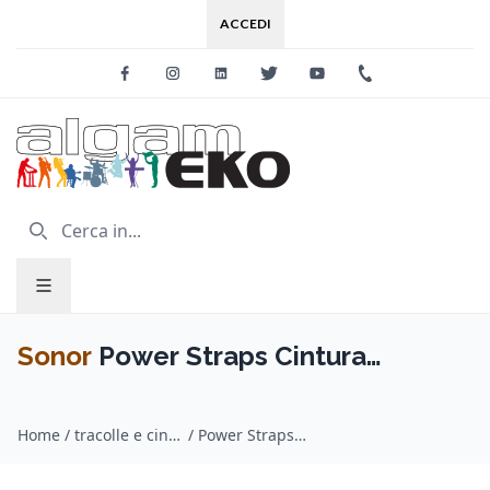
ACCEDI
Facebook
Instagram
Linkedin
Twitter
Youtube
+39 0733 227
Sonor
Power Straps Cintura
Laterale PG SR 14 - Rullante
Home
/
tracolle e cinghie / Sonor
/
Power Straps Cintura Laterale PG SR 14 - Rullante