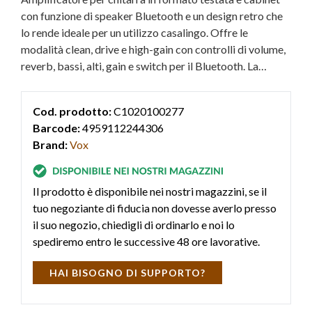
con funzione di speaker Bluetooth e un design retro che
lo rende ideale per un utilizzo casalingo. Offre le
modalità clean, drive e high-gain con controlli di volume,
reverb, bassi, alti, gain e switch per il Bluetooth. La
testata, con cono da 1,5", può essere sganciata dal
cabinet e funzionare come diffusore full range da 5W
Cod. prodotto:
C1020100277
alimentato a batteria, mentre il cabinet ha un cono da 4".
Barcode:
4959112244306
Brand:
Vox
Il prodotto è disponibile nei nostri magazzini, se il
tuo negoziante di fiducia non dovesse averlo presso
il suo negozio, chiedigli di ordinarlo e noi lo
spediremo entro le successive 48 ore lavorative.
HAI BISOGNO DI SUPPORTO?