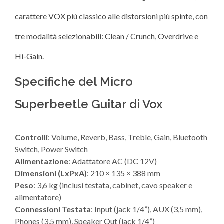
carattere VOX più classico alle distorsioni più spinte, con
tre modalità selezionabili: Clean / Crunch, Overdrive e
Hi-Gain.
Specifiche del Micro
Superbeetle Guitar di Vox
Controlli
: Volume, Reverb, Bass, Treble, Gain, Bluetooth
Switch, Power Switch
Alimentazione
: Adattatore AC (DC 12V)
Dimensioni (LxPxA)
: 210 × 135 × 388 mm
Peso
: 3,6 kg (inclusi testata, cabinet, cavo speaker e
alimentatore)
Connessioni Testata
: Input (jack 1/4”), AUX (3,5 mm),
Phones (3,5 mm), Speaker Out (jack 1/4”)