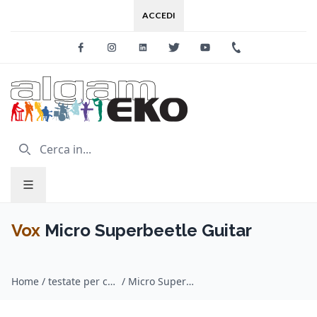
ACCEDI
Facebook
Instagram
Linkedin
Twitter
Youtube
+39 0733 227
Vox
Micro Superbeetle Guitar
Home
/
testate per chitarra / Vox
/
Micro Superbeetle Guitar