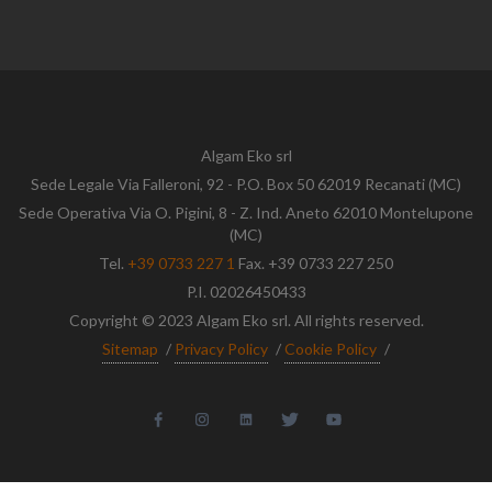
Algam Eko srl
Sede Legale Via Falleroni, 92 - P.O. Box 50 62019 Recanati (MC)
Sede Operativa Via O. Pigini, 8 - Z. Ind. Aneto 62010 Montelupone
(MC)
Tel.
+39 0733 227 1
Fax. +39 0733 227 250
P.I. 02026450433
Copyright © 2023 Algam Eko srl. All rights reserved.
Sitemap
/
Privacy Policy
/
Cookie Policy
/