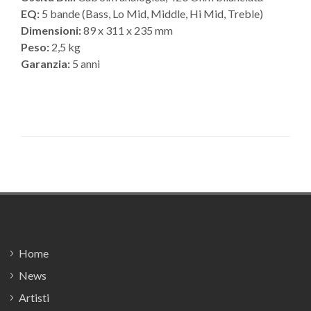
EQ:
5 bande (Bass, Lo Mid, Middle, Hi Mid, Treble)
Dimensioni:
89 x 311 x 235 mm
Peso:
2,5 kg
Garanzia:
5 anni
Footer
Home
News
Artisti