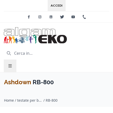
ACCEDI
Facebook
Instagram
Linkedin
Twitter
Youtube
+39 0733 227
Ashdown
RB-800
Home
/
testate per basso / Ashdown
/
RB-800