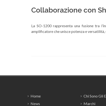
Collaborazione con S
La SO-1200 rappresenta una fusione tra l’in
amplificatore che unisce potenza e versatilità, 
Footer
Home
Chi Sono Gli 
News
Marchi