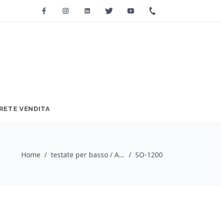
Facebook
Instagram
Linkedin
Twitter
Youtube
+39 0733 2271
RETE VENDITA
Home
/
testate per basso / Ashdown
/
SO-1200