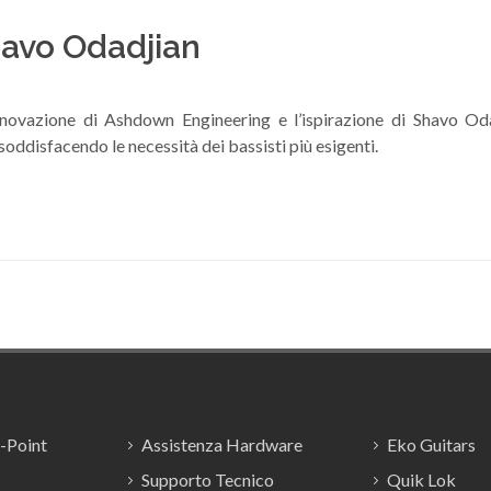
havo Odadjian
novazione di Ashdown Engineering e l’ispirazione di Shavo Od
soddisfacendo le necessità dei bassisti più esigenti.
E-Point
Assistenza Hardware
Eko Guitars
Supporto Tecnico
Quik Lok