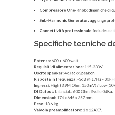
Compressore One-Knob:
dinamiche di qu
Sub-Harmonic Generator:
aggiunge profon
Connettività professionale:
include uscit
Specifiche tecniche 
Potenza:
600 + 600 watt.
Requisiti di alimentazione:
115-230V.
Uscite speaker:
4x Jack/Speakon.
Risposta in frequenza:
-3dB @ 17Hz - 30kH
Ingressi:
High (3.9M Ohm, 150mV) / Low (10k
DI Output:
bilanciata 600 Ohm, livello 0dBu.
Dimensioni:
174 x 645 x 357 mm.
Peso:
18.6 kg.
Valvola preamplificatore:
1 x 12AX7.