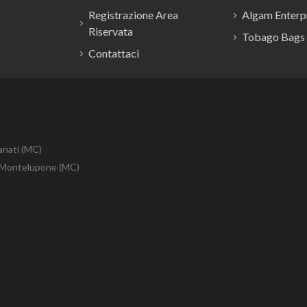
Registrazione Area
Algam Enterpr
Riservata
Tobago Bags
Contattaci
anati (MC)
10 Montelupone (MC)