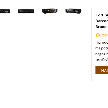
Cod. p
Barcod
Brand:
Il prod
ma potr
negozio 
te più v
HAI