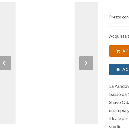
Prezzo con
Acquista t
AC
Previous
Next
AC
La Ashdow
basso da 
Shavo Oda
un'ampia g
ideale per 
studio.