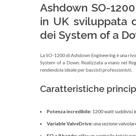
Ashdown SO-1200 
in UK sviluppata 
dei System of a D
La SO-1200 di Ashdown Engineering è una rivol
System of a Down. Realizzata a mano nel Regn
rendendola ideale per bassisti professionisti.
Caratteristiche princ
Potenza incredibile:
1200 watt suddivisi in
Variable ValveDrive:
una sezione valvolare
EQ a 9 bande:
offre un controllo totale per