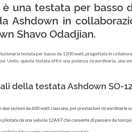
è una testata per basso 
da Ashdown in collaborazio
own Shavo Odadjian.
uzionaria testata per basso da 1200 watt, progettata in collabora
o Unito, questa testata offre una potenza straordinaria, una ver
ipali della testata Ashdown SO-
 due sezioni da 600 watt ciascuna, per prestazioni straordinarie su 
 pilotata da una valvola 12AX7 che consente di passare da toni pulit
 scolpire il tuo suono con precisione assoluta.