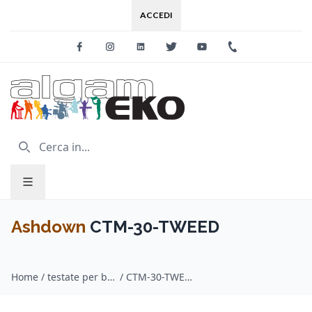
ACCEDI
Facebook
Instagram
Linkedin
Twitter
Youtube
+39 0733 227
Ashdown
CTM-30-TWEED
Home
/
testate per basso / Ashdown
/
CTM-30-TWEED