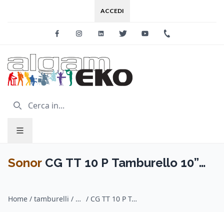
ACCEDI
Facebook
Instagram
Linkedin
Twitter
Youtube
+39 0733 227
Sonor
CG TT 10 P Tamburello 10”
Global - Plastic
Home
/
tamburelli / Sonor
/
CG TT 10 P Tamburello 10” Global - Plastic