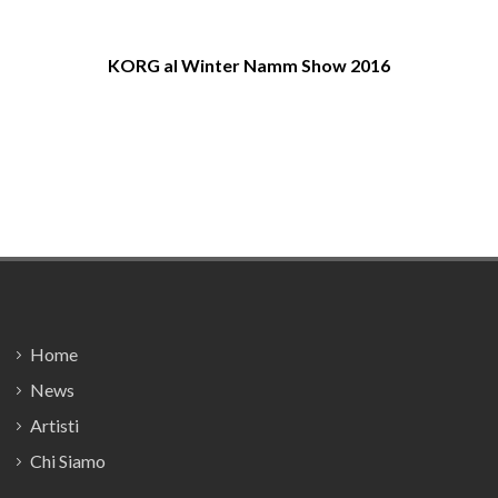
KORG al Winter Namm Show 2016
N
Footer
Home
News
Artisti
Chi Siamo