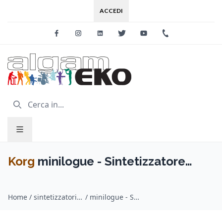
ACCEDI
Facebook
Instagram
Linkedin
Twitter
Youtube
+39 0733 227
Korg
minilogue - Sintetizzatore
Analogico Polifonico
Home
/
sintetizzatori a tastiera / Korg
/
minilogue - Sintetizzatore Analogico Polifonico