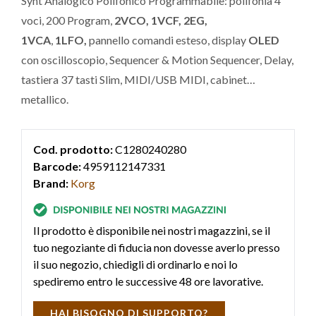
Synt Analogico Polifonico Programmabile: polifonia 4
voci, 200 Program,
2VCO, 1VCF, 2EG,
1VCA
,
1LFO,
pannello comandi esteso, display
OLED
con oscilloscopio, Sequencer & Motion Sequencer, Delay,
tastiera 37 tasti Slim, MIDI/USB MIDI, cabinet
metallico.
Cod. prodotto:
C1280240280
Barcode:
4959112147331
Brand:
Korg
Il prodotto è disponibile nei nostri magazzini, se il
tuo negoziante di fiducia non dovesse averlo presso
il suo negozio, chiedigli di ordinarlo e noi lo
spediremo entro le successive 48 ore lavorative.
HAI BISOGNO DI SUPPORTO?