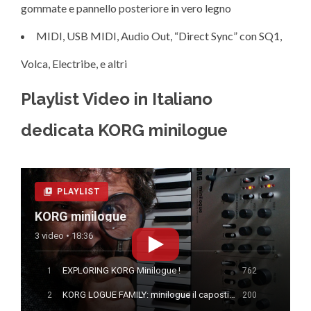
gommate e pannello posteriore in vero legno
MIDI, USB MIDI, Audio Out, “Direct Sync” con SQ1,
Volca, Electribe, e altri
Playlist Video in Italiano
dedicata KORG minilogue
PLAYLIST
KORG minilogue
3 video • 18:36
EXPLORING KORG Minilogue !
1
762
KORG LOGUE FAMILY: minilogue il capostipite!!!
2
200