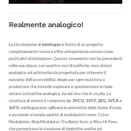
KORG LOGUE FAMILY: minilogue the Time Machine!
3
154
Realmente analogico!
La circuitazione di
minilogue
è frutto di un progetto
completamente nuovo e offre un'esperienza sonora come
pochi altri sintetizzatori. Questo strumento non ha precedenti
nella sua classe, con quattro voci di polifonia, vera sintesi
analogica, ed un'interfaccia progettata per ottenere il
massimo dell’accessibilità; ideale per ogni musicista o
produttore che intende esplorare e sperimentare la reale
sintesi sottrattiva analogica, sia dal vivo che in studio. La
struttura di sintesi è composta da:
2VCO, 1VCF, 2EG, 1VCA
e
1LFO
; minilogue può calibrare le armoniche delle forme d’onda,
e possiede un’ampia varietà di modulazioni come: Cross
Modulation, Ring Modulator, Oscillator Sync, e filtro Hi-Pass,
che permettono la creazione di timbriche uniche ed