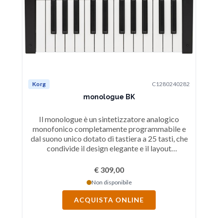
Korg
C1280240282
Ko
monologue BK
Il monologue è un sintetizzatore analogico
monofonico completamente programmabile e
m
dal suono unico dotato di tastiera a 25 tasti, che
da
condivide il design elegante e il layout
strutturato con un potenziometro per ogni
parametro del minilogue. Colore nero.
€ 309,00
Non disponibile
ACQUISTA ONLINE