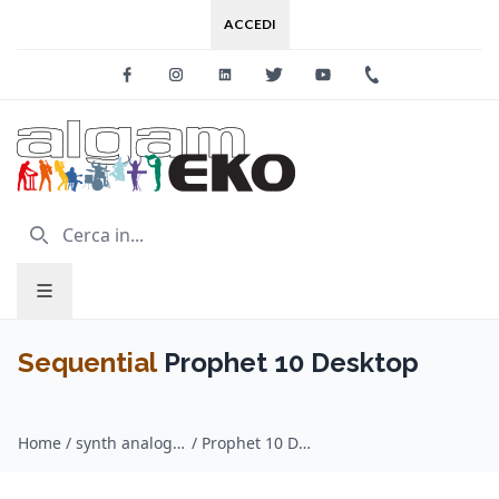
ACCEDI
Facebook
Instagram
Linkedin
Twitter
Youtube
+39 0733 227
Sequential
Prophet 10 Desktop
Home
/
synth analogici / Sequential
/
Prophet 10 Desktop