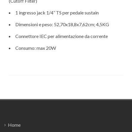
(Cutoff Filter)
1 ingresso jack 1/4’’ TS per pedale sustain
Dimensioni e peso: 52,70x18,8x7,62cm; 4,5KG
Connettore IEC per alimentazione da corrente
Consumo: max 20W
Footer
Home