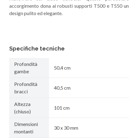
accorgimento dona ai robusti supporti T500 e T550 un
design pulito ed elegante.
Specifiche tecniche
Profondità
50,4 cm
gambe
Profondità
40,5 cm
bracci
Altezza
101 cm
(chiuso)
Dimensioni
30 x 30 mm
montanti