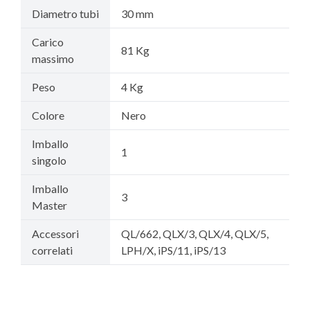
Diametro tubi
30 mm
Carico
81 Kg
massimo
Peso
4 Kg
Colore
Nero
Imballo
1
singolo
Imballo
3
Master
Accessori
QL/662, QLX/3, QLX/4, QLX/5,
correlati
LPH/X, iPS/11, iPS/13