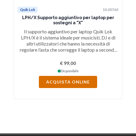
Quik Lok
10.00763
Qu
LPH/X Supporto aggiuntivo per laptop per
sostegni a "X"
Il supporto aggiuntivo per laptop Quik Lok
Lar
LPH/X è il sistema ideale per musicisti, DJ e di
altri utilizzatori che hanno la necessità di
regolare l’asta che sorregge il laptop a seconda
delle proprie esigenze di lavoro. E’ munito di un
ripiano per il mouse che è estraibile sul lato
€ 99,00
destro o sinistro del supporto.
Disponibile
ACQUISTA ONLINE