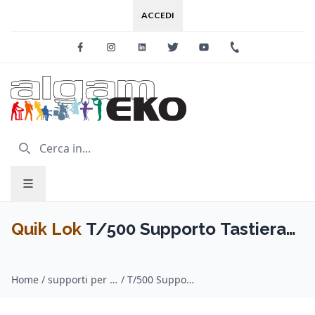
ACCEDI
Facebook
Instagram
Linkedin
Twitter
Youtube
+39 0733 227
Quik Lok
T/500 Supporto Tastiera
TRIGGER-LOK
Home
/
supporti per tastiera / Quik Lok
/
T/500 Supporto Tastiera TRIGGER-LOK