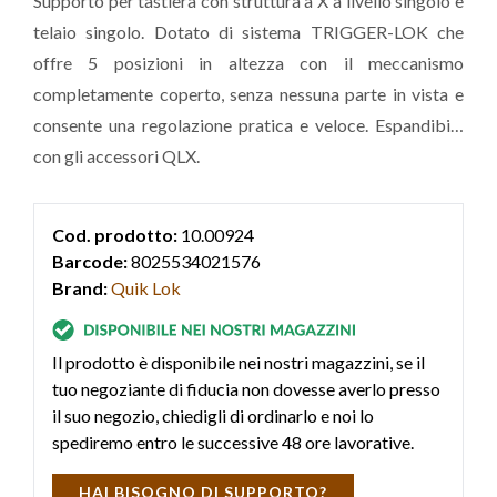
Supporto per tastiera con struttura a X a livello singolo e
telaio singolo. Dotato di sistema TRIGGER-LOK che
offre 5 posizioni in altezza con il meccanismo
completamente coperto, senza nessuna parte in vista e
consente una regolazione pratica e veloce. Espandibile
con gli accessori QLX.
Cod. prodotto:
10.00924
Barcode:
8025534021576
Brand:
Quik Lok
Il prodotto è disponibile nei nostri magazzini, se il
tuo negoziante di fiducia non dovesse averlo presso
il suo negozio, chiedigli di ordinarlo e noi lo
spediremo entro le successive 48 ore lavorative.
HAI BISOGNO DI SUPPORTO?