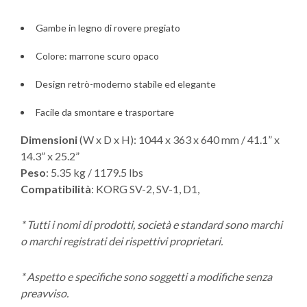
Gambe in legno di rovere pregiato
Colore: marrone scuro opaco
Design retrò-moderno stabile ed elegante
Facile da smontare e trasportare
Dimensioni
(W x D x H): 1044 x 363 x 640 mm / 41.1” x
14.3” x 25.2”
Peso
: 5.35 kg / 1179.5 lbs
Compatibilità
: KORG SV-2, SV-1, D1,
* Tutti i nomi di prodotti, società e standard sono marchi
o marchi registrati dei rispettivi proprietari.
* Aspetto e specifiche sono soggetti a modifiche senza
preavviso.