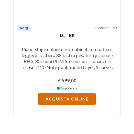
Korg
C1280220260
Ko
D1 - BK
Piano Stage colore nero, cabinet compatto e
S
leggero; tastiera 88 tasti a pesatura graduale
Ta
RH3, 30 suoni PCM Stereo con risonanze e
15W
rilasci, 120 Note polif., modo Layer, 5 curve
72
dinamiche, metronomo, FX: Brilliance, Reverb, e
Chorus, connessioni MIDI In/Out, LINE OUT.
Cu
€ 599,00
Leggio e pedale in dotazione.
Disponibile
ACQUISTA ONLINE