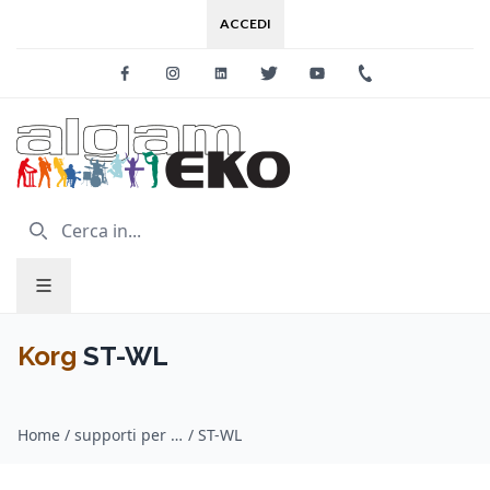
ACCEDI
Facebook
Instagram
Linkedin
Twitter
Youtube
+39 0733 227
Korg
ST-WL
Home
/
supporti per tastiera / Korg
/
ST-WL