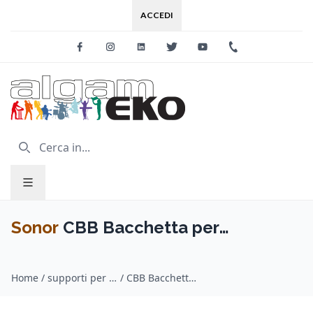
ACCEDI
Facebook
Instagram
Linkedin
Twitter
Youtube
+39 0733 227
Sonor
CBB Bacchetta per
Campanaccio – Legno
Home
/
supporti per percussioni / Sonor
/
CBB Bacchetta per Campanaccio – Legno