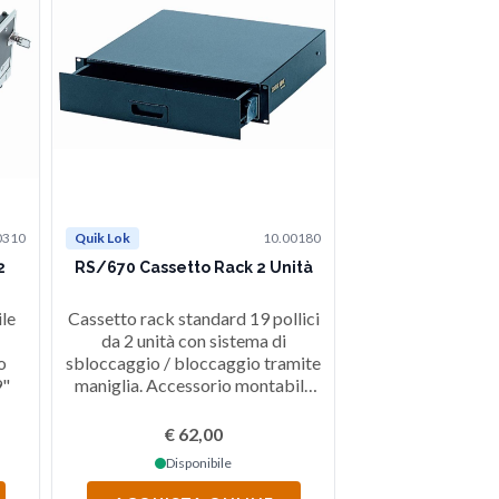
0310
Quik Lok
10.00180
Quik Lok
2
RS/670 Cassetto Rack 2 Unità
RS/673 Vassoio R
1 Un
le
Cassetto rack standard 19 pollici
Vassoio rack 1 u
da 2 unità con sistema di
dotato di tutti gli
o
sbloccaggio / bloccaggio tramite
montaggio a rac
9"
maniglia. Accessorio montabile
progettato per 
su Flight-Case, Workstation o
fissaggio di a
qualsiasi altro supporto a rack
montabili a rac
€ 62,00
€ 21
standard 19". Realizzato
bulloni attraver
Disponibile
Dispon
interamente in acciaio, finitura
vassoio. Costru
nera.
spesso, con bordi