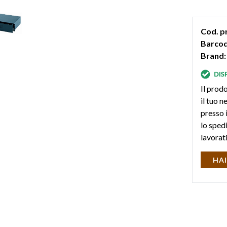
Cod. p
Barcod
Brand:
Il prodo
il tuo 
presso i
lo sped
lavorat
HAI