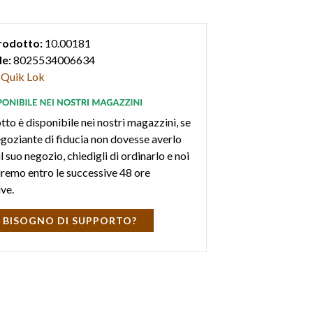
rodotto:
10.00181
e:
8025534006634
Quik Lok
tto è disponibile nei nostri magazzini, se
negoziante di fiducia non dovesse averlo
l suo negozio, chiedigli di ordinarlo e noi
iremo entro le successive 48 ore
ive.
 BISOGNO DI SUPPORTO?