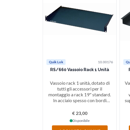
Quik Lok
10.00176
Qu
RS/660 Vassoio Rack 1 Unità
Vassoio rack 1 unità, dotato di
Va
tutti gli accessori per il
montaggio a rack 19" standard.
In acciaio spesso con bordi
su
lavorati che ne aumentano la
resistenza. Finitura nera.
€ 23,00
Disponibile