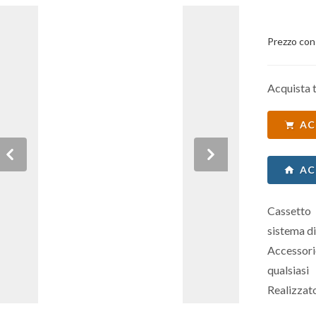
Prezzo con
Acquista t
AC
Previous
Next
AC
Cassetto 
sistema di
Accessori
qualsias
Realizzato