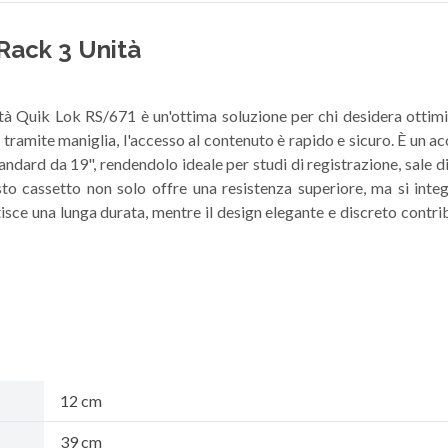
Rack 3 Unità
ità Quik Lok RS/671 è un'ottima soluzione per chi desidera ottimi
ramite maniglia, l'accesso al contenuto è rapido e sicuro. È un ac
ndard da 19", rendendolo ideale per studi di registrazione, sale d
sto cassetto non solo offre una resistenza superiore, ma si int
isce una lunga durata, mentre il design elegante e discreto contri
12 cm
39 cm