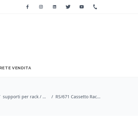
Facebook
Instagram
Linkedin
Twitter
Youtube
+39 0733 2271
RETE VENDITA
/
supporti per rack / Quik Lok
/
RS/671 Cassetto Rack 3 Unità