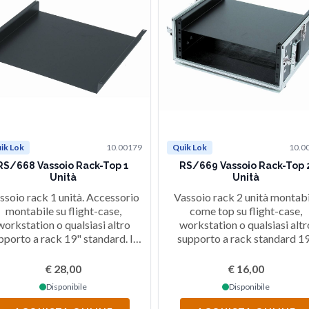
ik Lok
10.00179
Quik Lok
10.0
RS/668 Vassoio Rack-Top 1
RS/669 Vassoio Rack-Top 
Unità
Unità
ssoio rack 1 unità. Accessorio
Vassoio rack 2 unità montabi
montabile su flight-case,
come top su flight-case,
workstation o qualsiasi altro
workstation o qualsiasi altr
pporto a rack 19" standard. In
supporto a rack standard 1
acciaio, finitura nera.
€ 28,00
€ 16,00
Disponibile
Disponibile