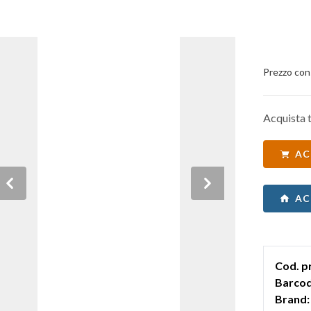
Prezzo con
Acquista t
AC
Previous
Next
AC
Cod. p
Barcod
Brand: