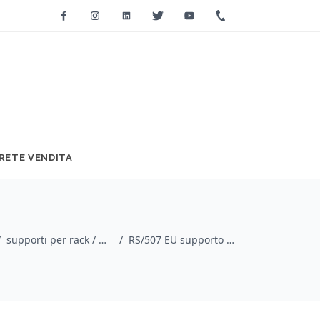
Facebook
Instagram
Linkedin
Twitter
Youtube
+39 0733 2271
RETE VENDITA
/
supporti per rack / Quik Lok
/
RS/507 EU supporto aggiuntivo verticale a rack per 7 unità