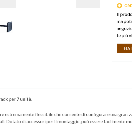
Il prod
ma potr
negozio 
te più v
HAI
 rack per
7 unità
.
e estremamente flessibile che consente di configurare una gran vari
onali. Dotato di accessori per il montaggio, può essere facilmente 