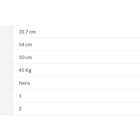
31.7 cm
54 cm
50 cm
45 Kg
Nero
1
2