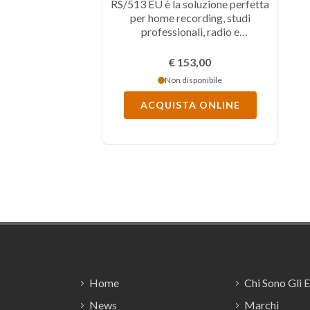
RS/513 EU è la soluzione perfetta
per home recording, studi
professionali, radio e
multimedialità. E’ fornito di
pannelli laterali traforati e di
€ 153,00
quattro ruote di cui due con
Non disponibile
freno. Progettato per la massima
ventilazione e comodità.
ACQUISTA ONLINE
Footer
Home
Chi Sono Gli 
News
Marchi