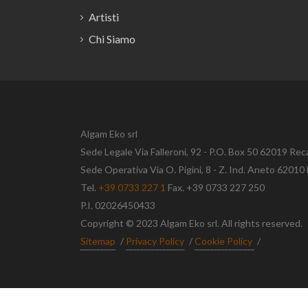
Artisti
Chi Siamo
Algam Eko srl
Sede Legale Via Falleroni, 92 - P.O. Box 50 62019 Rec
Sede Operativa Via O. Pigini, 8 - Z. Ind. Aneto 620
Tel.
+39 0733 227 1
Fax. +39 0733 227 250
P.I. 02026450433
Copyright © 2023 Algam Eko srl. All rights reserved.
Sitemap
/
Privacy Policy
/
Cookie Policy
/