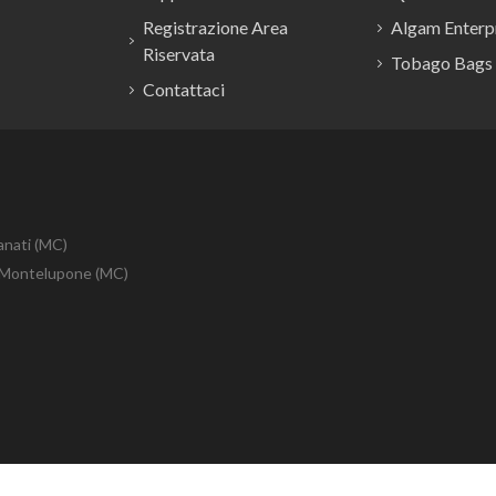
Registrazione Area
Algam Enterpr
Riservata
Tobago Bags
Contattaci
anati (MC)
10 Montelupone (MC)