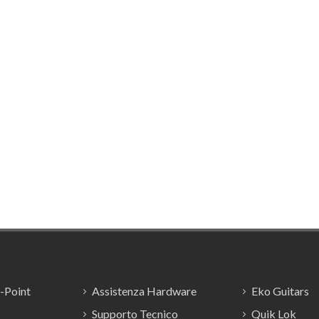
E-Point
Assistenza Hardware
Eko Guitars
Supporto Tecnico
Quik Lok