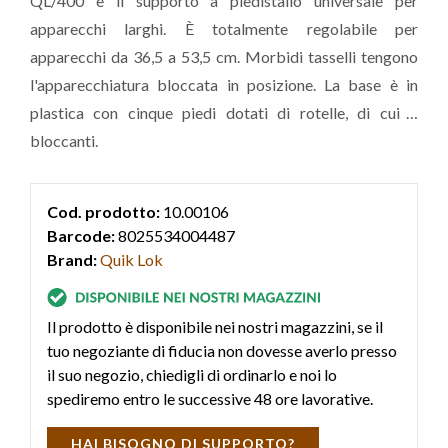
QL/400 è il supporto a piedistallo universale per
apparecchi larghi. È totalmente regolabile per
apparecchi da 36,5 a 53,5 cm. Morbidi tasselli tengono
l'apparecchiatura bloccata in posizione. La base è in
plastica con cinque piedi dotati di rotelle, di cui 3
bloccanti.
Cod. prodotto:
10.00106
Barcode:
8025534004487
Brand:
Quik Lok
Il prodotto è disponibile nei nostri magazzini, se il
tuo negoziante di fiducia non dovesse averlo presso
il suo negozio, chiedigli di ordinarlo e noi lo
spediremo entro le successive 48 ore lavorative.
HAI BISOGNO DI SUPPORTO?