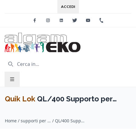
ACCEDI
Facebook
Instagram
Linkedin
Twitter
Youtube
+39 0733 227
Quik Lok
QL/400 Supporto per
Mixer
Home
/
supporti per mixer / Quik Lok
/
QL/400 Supporto per Mixer