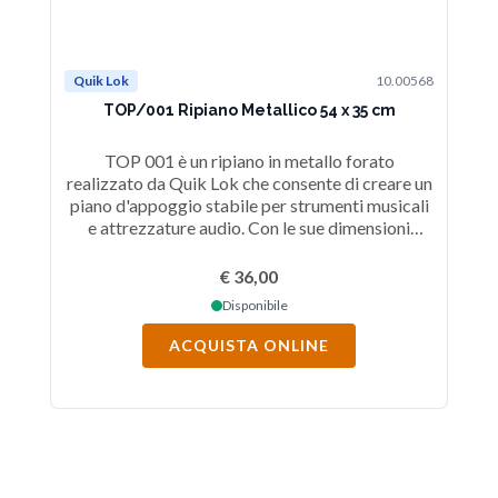
Quik Lok
10.00568
TOP/001 Ripiano Metallico 54 x 35 cm
TOP 001 è un ripiano in metallo forato
realizzato da Quik Lok che consente di creare un
piano d'appoggio stabile per strumenti musicali
e attrezzature audio. Con le sue dimensioni
generose di 54 x 35 cm offre ampio spazio per
sistemare strumenti e accessori in modo pratico
€ 36,00
e ordinato.
Disponibile
ACQUISTA ONLINE