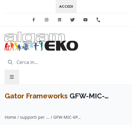
ACCEDI
Facebook
Instagram
Linkedin
Twitter
Youtube
+39 0733 227
Gator Frameworks
GFW-MIC-
6PACKBG Set di 6 supporti
Home
/
supporti per microfoni / Gator Frameworks
/
GFW-MIC-6PACKBG Set di 6 supporti microfonici con borsa per il trasporto
microfonici con borsa per il