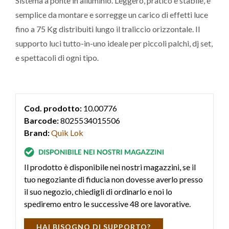
Sistema a ponte in alluminio. Leggero, pratico e stabile, è
semplice da montare e sorregge un carico di effetti luce
fino a 75 Kg distribuiti lungo il traliccio orizzontale. Il
supporto luci tutto-in-uno ideale per piccoli palchi, dj set,
e spettacoli di ogni tipo.
Cod. prodotto:
10.00776
Barcode:
8025534015506
Brand:
Quik Lok
Il prodotto è disponibile nei nostri magazzini, se il
tuo negoziante di fiducia non dovesse averlo presso
il suo negozio, chiedigli di ordinarlo e noi lo
spediremo entro le successive 48 ore lavorative.
HAI BISOGNO DI SUPPORTO?