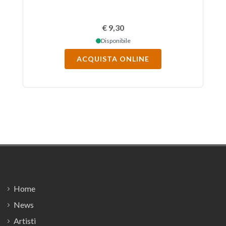
€ 9,30
Disponibile
ACQUISTA ONLINE
Footer
Home
News
Artisti