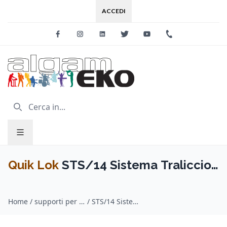
ACCEDI
Facebook
Instagram
Linkedin
Twitter
Youtube
+39 0733 227
Quik Lok
STS/14 Sistema Traliccio
a Ponte in Alluminio
Home
/
supporti per casse / Quik Lok
/
STS/14 Sistema Traliccio a Ponte in Alluminio