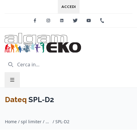
ACCEDI
Facebook
Instagram
Linkedin
Twitter
Youtube
+39 0733 227
Dateq
SPL-D2
Home
/
spl limiter / Dateq
/
SPL-D2