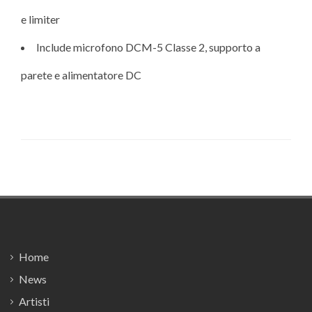
e limiter
Include microfono DCM-5 Classe 2, supporto a
parete e alimentatore DC
Footer
Home
News
Artisti