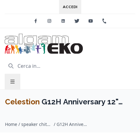
ACCEDI
Facebook
Instagram
Linkedin
Twitter
Youtube
+39 0733 227
Celestion
G12H Anniversary 12"
30W 16ohm
Home
/
speaker chitarra / Celestion
/
G12H Anniversary 12" 30W 16ohm