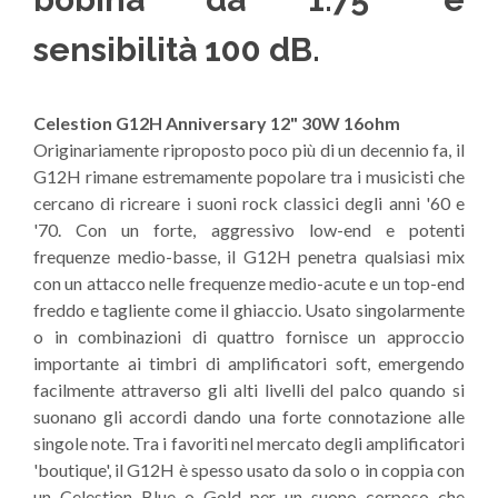
sensibilità 100 dB.
Celestion G12H Anniversary 12" 30W 16ohm
Originariamente riproposto poco più di un decennio fa, il
G12H rimane estremamente popolare tra i musicisti che
cercano di ricreare i suoni rock classici degli anni '60 e
'70. Con un forte, aggressivo low-end e potenti
frequenze medio-basse, il G12H penetra qualsiasi mix
con un attacco nelle frequenze medio-acute e un top-end
freddo e tagliente come il ghiaccio. Usato singolarmente
o in combinazioni di quattro fornisce un approccio
importante ai timbri di amplificatori soft, emergendo
facilmente attraverso gli alti livelli del palco quando si
suonano gli accordi dando una forte connotazione alle
singole note. Tra i favoriti nel mercato degli amplificatori
'boutique', il G12H è spesso usato da solo o in coppia con
un Celestion Blue o Gold per un suono corposo che