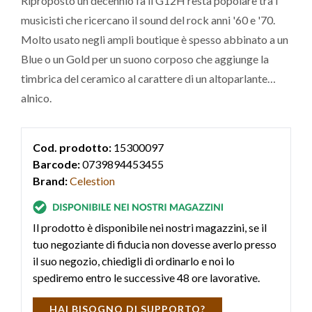
Riproposto un decennio fa il G12H resta popolare tra i
musicisti che ricercano il sound del rock anni '60 e '70.
Molto usato negli ampli boutique è spesso abbinato a un
Blue o un Gold per un suono corposo che aggiunge la
timbrica del ceramico al carattere di un altoparlante
alnico.
Cod. prodotto:
15300097
Barcode:
0739894453455
Brand:
Celestion
Il prodotto è disponibile nei nostri magazzini, se il
tuo negoziante di fiducia non dovesse averlo presso
il suo negozio, chiedigli di ordinarlo e noi lo
spediremo entro le successive 48 ore lavorative.
HAI BISOGNO DI SUPPORTO?