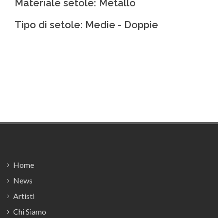
Materiale setole: Metallo
Tipo di setole: Medie - Doppie
Footer
Home
News
Artisti
Chi Siamo