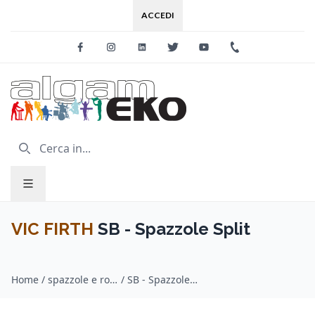
ACCEDI
Facebook
Instagram
Linkedin
Twitter
Youtube
+39 0733 227
VIC FIRTH
SB - Spazzole Split
Home
/
spazzole e rods / VIC FIRTH
/
SB - Spazzole Split