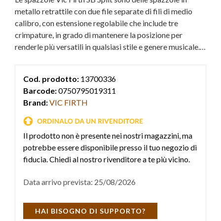
metallo retrattile con due file separate di fili di medio
calibro, con estensione regolabile che include tre
crimpature, in grado di mantenere la posizione per
renderle più versatili in qualsiasi stile e genere musicale. Il
design a due livelli e la tripla crimpatura aiuta a produrre
un suono unico e vario, con diverse qualità di
Cod. prodotto:
13700336
articolazione e impostazione.
Barcode:
0750795019311
Brand:
VIC FIRTH
Il prodotto non è presente nei nostri magazzini, ma
potrebbe essere disponibile presso il tuo negozio di
fiducia. Chiedi al nostro rivenditore a te più vicino.
Data arrivo prevista: 25/08/2026
HAI BISOGNO DI SUPPORTO?