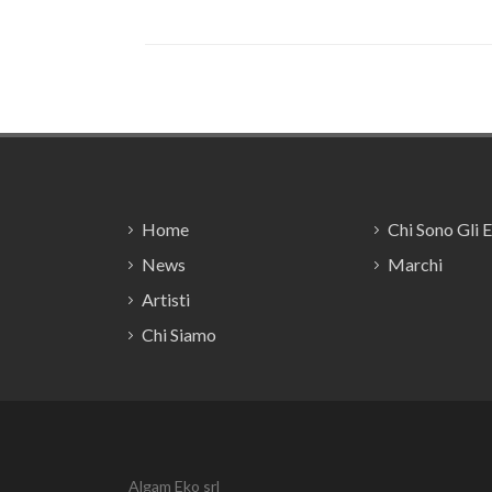
Footer
Home
Chi Sono Gli 
News
Marchi
Artisti
Chi Siamo
Algam Eko srl