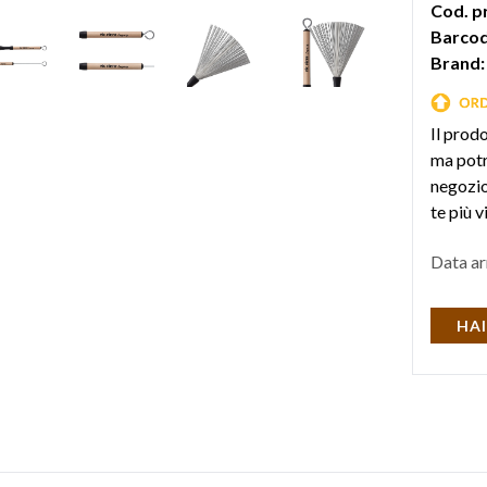
Cod. p
Barcod
Brand:
Il prod
ma potr
negozio 
te più v
Data ar
HAI