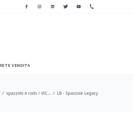
Facebook
Instagram
Linkedin
Twitter
Youtube
+39 0733 2271
RETE VENDITA
/
spazzole e rods / VIC FIRTH
/
LB - Spazzole Legacy