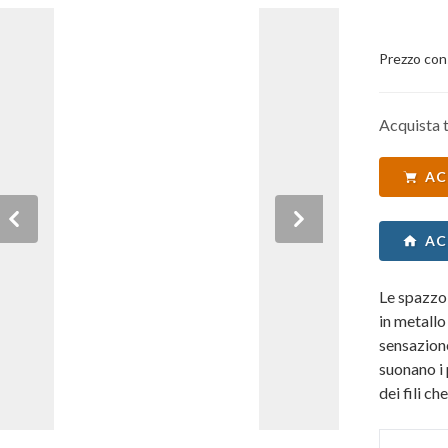
Prezzo con
Acquista t
AC
Previous
Next
AC
Le spazzo
in metallo
sensazione
suonano i 
dei fili c
suona il b