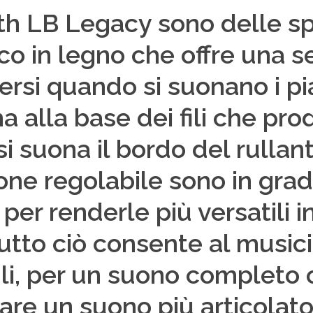
rth LB Legacy sono delle s
ico in legno che offre una 
iversi quando si suonano i pi
 alla base dei fili che pr
 suona il bordo del rullante.
one regolabile sono in gra
per renderle più versatili in
tto ciò consente al musicis
i, per un suono completo o d
are un suono più articolato