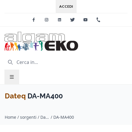
ACCEDI
Facebook
Instagram
Linkedin
Twitter
Youtube
+39 0733 227
Dateq
DA-MA400
Home
/
sorgenti / Dateq
/
DA-MA400